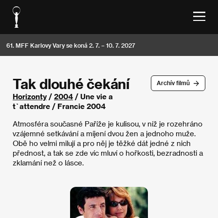
61. MFF Karlovy Vary se koná 2. 7. – 10. 7. 2027
Tak dlouhé čekání
Archív filmů
Horizonty
/
2004
/ Une vie a
t`attendre / Francie 2004
Atmosféra současné Paříže je kulisou, v níž je rozehráno
vzájemné setkávání a míjení dvou žen a jednoho muže.
Obě ho velmi milují a pro něj je těžké dát jedné z nich
přednost, a tak se zde víc mluví o hořkosti, bezradnosti a
zklamání než o lásce.