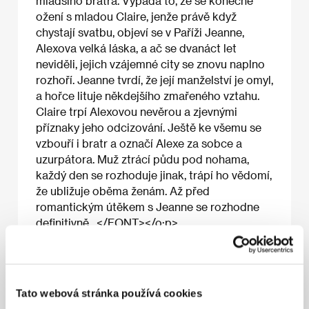
mladšího bratra. Vypadá to, že se konečně
ožení s mladou Claire, jenže právě když
chystají svatbu, objeví se v Paříži Jeanne,
Alexova velká láska, a ač se dvanáct let
neviděli, jejich vzájemné city se znovu naplno
rozhoří. Jeanne tvrdí, že její manželství je omyl,
a hořce lituje někdejšího zmařeného vztahu.
Claire trpí Alexovou nevěrou a zjevnými
příznaky jeho odcizování. Ještě ke všemu se
vzbouří i bratr a označí Alexe za sobce a
uzurpátora. Muž ztrácí půdu pod nohama,
každý den se rozhoduje jinak, trápí ho vědomí,
že ubližuje oběma ženám. Až před
romantickým útěkem s Jeanne se rozhodne
definitivně…</FONT></o:p>
O filmu
Tato webová stránka používá cookies