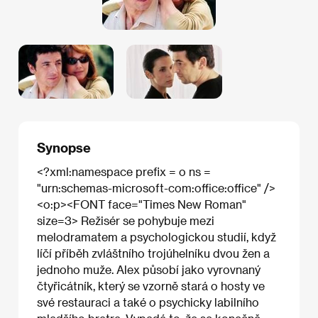
Synopse
<?xml:namespace prefix = o ns =
"urn:schemas-microsoft-com:office:office" />
<o:p><FONT face="Times New Roman"
size=3> Režisér se pohybuje mezi
melodramatem a psychologickou studií, když
líčí příběh zvláštního trojúhelníku dvou žen a
jednoho muže. Alex působí jako vyrovnaný
čtyřicátník, který se vzorně stará o hosty ve
své restauraci a také o psychicky labilního