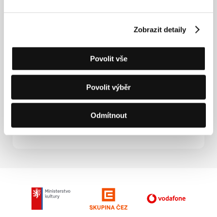
Studio, v roce 2001 debutoval krátkým hraným
filmem
Emilie est partie
(
Emilie odešla
), pro nějž si
sám napsal scénář stejně jako pro svůj celovečerní
Zobrazit detaily
debut
Tak dlouhé čekání
(2004).
Povolit vše
Kontakty
Povolit výběr
TF1 STUDIO
1, Quai du Point du Jour, 92656, Boulogne Cedex
Francie
Odmítnout
Tel: +33 41 41 21 68
E-mail:
sales@tf1.fr