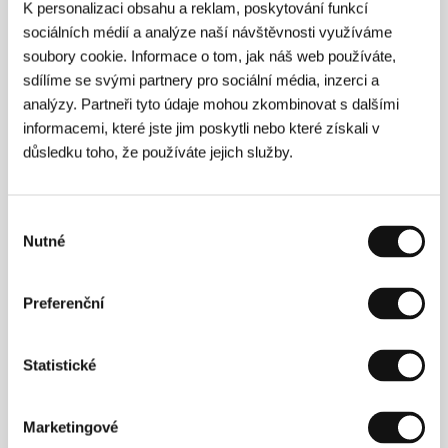
105 min / Barevný, 35 mm
K personalizaci obsahu a reklam, poskytování funkcí
sociálních médií a analýze naší návštěvnosti využíváme
Režie
Thierry Klifa
/ Scénář
Thierry Klifa,
soubory cookie. Informace o tom, jak náš web používáte,
Christopher Thompson
/ Kamera
Pierre Aïm
/
Hudba
David Moreau
/ Střih
Luc Barnier
/
sdílíme se svými partnery pro sociální média, inzerci a
Producent
François Kraus, Denis Pineau-
analýzy. Partneři tyto údaje mohou zkombinovat s dalšími
Valencienne
/ Výroba
Les films du kiosque
/ Hrají
informacemi, které jste jim poskytli nebo které získali v
Nathalie Baye, Patrick Bruel, Géraldine Pailhas
/
důsledku toho, že používáte jejich služby.
Kontakt
TF1 STUDIO
Výběr
Nutné
Režie
souhlasu
Preferenční
Statistické
Marketingové
Thierry Klifa
psal v letech 1991 - 2002 pro časopis