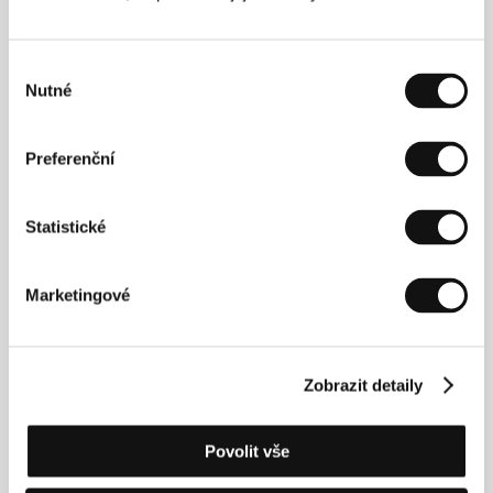
Výběr
Nutné
souhlasu
Andrew Jarecki
(1963) vystudoval Princeton
Preferenční
University (1985) a bydlí s rodinou v New Yorku.
Je&nbsp; producentem krátkého filmu Swimming,
uvedeného na filmovém festivalu Sundance, kde také
Statistické
získal&nbsp; Focus Film Award. Jarecki je mimo jiné i
hudebník. Dokumentární snímek
Všechno o
Friedmanových
, který byl nominován na Oscara, je
Marketingové
jeho první celovečerní film.&nbsp;
Zobrazit detaily
Kontakty
Fortissimo Films
Povolit vše
Van Diemenstraat 100, 1013 CN, Amsterdam
Nizozemsko