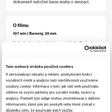
dokument natočen beze snahy o senzaci.
O filmu
107 min / Barevný, 35 mm
Režie
Andrew Jarecki
/ Kamera
Adolfo Doring
/
Hudba
Andrea Morricone
/ Střih
Richard Hankin
/
Producent
Andrew Jarecki, Marc Smerling
/ Výroba
Hit the Ground Running Films
/ Hrají
Arnold
Friedman, Elaine Friedman, David Friedman, Seth
Tato webová stránka používá cookies
Friedman, Jesse Friedman, Howard Friedman
/
Kontakt
Fortissimo Films
K personalizaci obsahu a reklam, poskytování funkcí
sociálních médií a analýze naší návštěvnosti využíváme
soubory cookie. Informace o tom, jak náš web používáte,
sdílíme se svými partnery pro sociální média, inzerci a
Režie
analýzy. Partneři tyto údaje mohou zkombinovat s dalšími
informacemi, které jste jim poskytli nebo které získali v
důsledku toho, že používáte jejich služby.