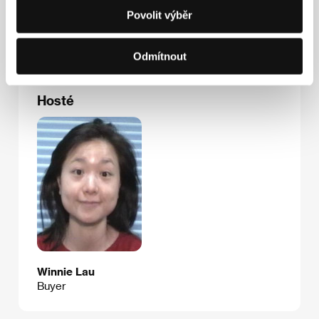
Tel: +31 206 273 215
Povolit výběr
Fax: +31 206 261 155
E-mail:
info@fortissimo.nl
Odmítnout
Hosté
Winnie Lau
Buyer