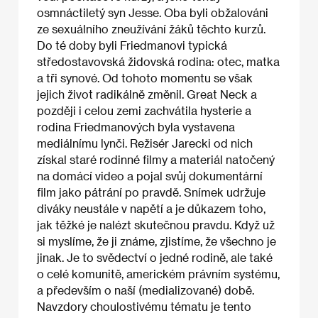
osmnáctiletý syn Jesse. Oba byli obžalováni
ze sexuálního zneužívání žáků těchto kurzů.
Do té doby byli Friedmanovi typická
středostavovská židovská rodina: otec, matka
a tři synové. Od tohoto momentu se však
jejich život radikálně změnil. Great Neck a
později i celou zemi zachvátila hysterie a
rodina Friedmanových byla vystavena
mediálnímu lynči. Režisér Jarecki od nich
získal staré rodinné filmy a materiál natočený
na domácí video a pojal svůj dokumentární
film jako pátrání po pravdě. Snímek udržuje
diváky neustále v napětí a je důkazem toho,
jak těžké je nalézt skutečnou pravdu. Když už
si myslíme, že ji známe, zjistíme, že všechno je
jinak. Je to svědectví o jedné rodině, ale také
o celé komunitě, americkém právním systému,
a především o naší (medializované) době.
Navzdory choulostivému tématu je tento