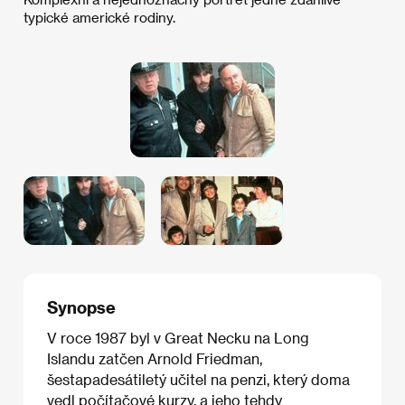
typické americké rodiny.
Synopse
V roce 1987 byl v Great Necku na Long
Islandu zatčen Arnold Friedman,
šestapadesátiletý učitel na penzi, který doma
vedl počítačové kurzy, a jeho tehdy