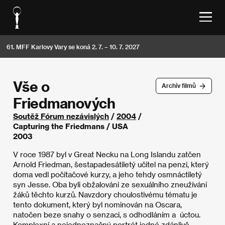
61. MFF Karlovy Vary se koná 2. 7. – 10. 7. 2027
Vše o
Archív filmů
Friedmanových
Soutěž Fórum nezávislých
/
2004
/
Capturing the Friedmans / USA
2003
V roce 1987 byl v Great Necku na Long Islandu zatčen
Arnold Friedman, šestapadesátiletý učitel na penzi, který
doma vedl počítačové kurzy, a jeho tehdy osmnáctiletý
syn Jesse. Oba byli obžalováni ze sexuálního zneužívání
žáků těchto kurzů. Navzdory choulostivému tématu je
tento dokument, který byl nominován na Oscara,
natočen beze snahy o senzaci, s odhodláním a úctou.
Komplexní a nejednoznačný portrét jedné zdánlivě