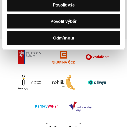
Tchaj-wan
Povolit vše
Tel: +886 2 223 960 26-7, +886 2 223 076 39
Fax: +886 2 223 074 54
E-mail:
tfc@transend.com.tw
Povolit výběr
Odmítnout