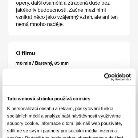
opery, další osamělá a ztracená duše bez
jakékoliv budoucnosti. Začne mezi nimi
vznikat něco jako vzájemný vztah, ale ani ten
nemá mnoho naděje.
O filmu
116 min / Barevný, 35 mm
Režie
Wang Xiaoshuai
/ Scénář
Wang Xiaoshuai
/
Kamera
Wu Di
/ Hudba
Wang Feng
/ Střih
Liao
Ching-song
/ Producent
Peggy Chiao
/ Výroba
Arc
Light Films
/ Hrají
Duan Long, Shu Yan, Wang
Zhiliang
/ Kontakt
Arc Light Films
Tato webová stránka používá cookies
K personalizaci obsahu a reklam, poskytování funkcí
sociálních médií a analýze naší návštěvnosti využíváme
soubory cookie. Informace o tom, jak náš web používáte,
Režie
sdílíme se svými partnery pro sociální média, inzerci a
analýzy. Partneři tyto údaje mohou zkombinovat s dalšími