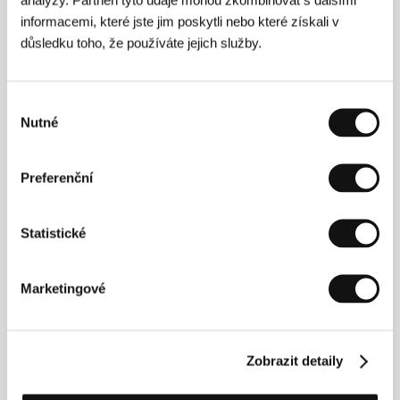
informacemi, které jste jim poskytli nebo které získali v
důsledku toho, že používáte jejich služby.
Výběr
Nutné
souhlasu
Wang Xiaoshuai
(1966, Šanghaj, Čína) se
mezinárodně prosadil filmem
Beijing Bicykle
(2001),
Preferenční
uvedeným také v Karlových Varech. Už předtím však
natočil několik zajímavých snímků:
The Days
(1993),
Frozen
(1995),
So Close to Paradise
(1998) a
The
Statistické
House
(1999&nbsp;
Marketingové
Kontakty
Arc Light Films
Zobrazit detaily
4th Floor, No. 19, Lane 2, Wan-li Street, ROC, 116,
Taipei