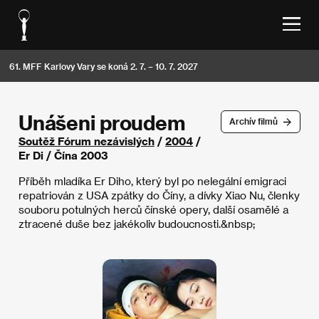
61. MFF Karlovy Vary se koná 2. 7. – 10. 7. 2027
Unášeni proudem
Archív filmů
Soutěž Fórum nezávislých
/
2004
/
Er Di / Čína 2003
Příběh mladíka Er Diho, který byl po nelegální emigraci
repatriován z USA zpátky do Číny, a dívky Xiao Nu, členky
souboru potulných herců čínské opery, další osamělé a
ztracené duše bez jakékoliv budoucnosti.&nbsp;