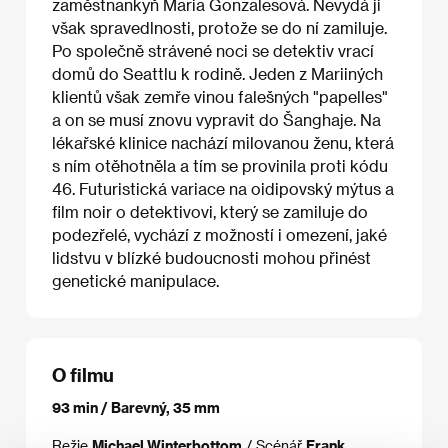
zaměstnankyň Maria Gonzalesová. Nevydá ji
však spravedlnosti, protože se do ní zamiluje.
Po společně strávené noci se detektiv vrací
domů do Seattlu k rodině. Jeden z Mariiných
klientů však zemře vinou falešných "papelles"
a on se musí znovu vypravit do Šanghaje. Na
lékařské klinice nachází milovanou ženu, která
s ním otěhotněla a tím se provinila proti kódu
46. Futuristická variace na oidipovský mýtus a
film noir o detektivovi, který se zamiluje do
podezřelé, vychází z možností i omezení, jaké
lidstvu v blízké budoucnosti mohou přinést
genetické manipulace.
O filmu
93 min / Barevný, 35 mm
Režie
Michael Winterbottom
/ Scénář
Frank