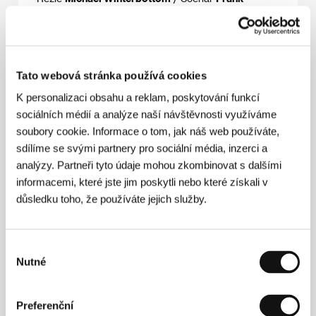
Cottrell Boyce
/ Kamera
Marcel Zyskind
/ Hudba
David Holmes, Steve Hilton
/ Střih
Peter Christelis
/ Producent
Andrew Eaton
/ Výroba
Code 46 Films
Limited
/ Hrají
Tim Robbins, Samantha Morton, Om
Puri, Jeanne Balibar, Nabil Elouhabi, Togo Igawa
/
Tato webová stránka používá cookies
Kontakt
The Works Film Group
K personalizaci obsahu a reklam, poskytování funkcí
sociálních médií a analýze naší návštěvnosti využíváme
soubory cookie. Informace o tom, jak náš web používáte,
Režie
sdílíme se svými partnery pro sociální média, inzerci a
analýzy. Partneři tyto údaje mohou zkombinovat s dalšími
informacemi, které jste jim poskytli nebo které získali v
důsledku toho, že používáte jejich služby.
Výběr
Nutné
souhlasu
Michael Winterbottom
(1961, Blackburn, Velká
Preferenční
Británie) vystudoval angličtinu na Oxfordské a film