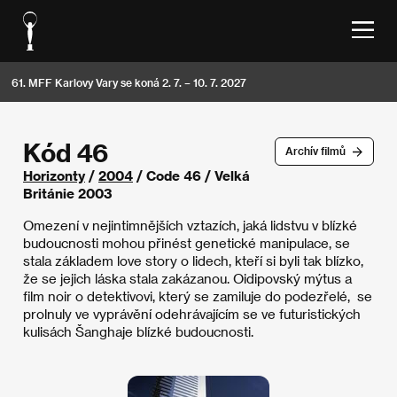
61. MFF Karlovy Vary se koná 2. 7. – 10. 7. 2027
Kód 46
Archív filmů
Horizonty
/
2004
/ Code 46 / Velká
Británie 2003
Omezení v nejintimnějších vztazích, jaká lidstvu v blízké
budoucnosti mohou přinést genetické manipulace, se
stala základem love story o lidech, kteří si byli tak blízko,
že se jejich láska stala zakázanou. Oidipovský mýtus a
film noir o detektivovi, který se zamiluje do podezřelé, se
prolnuly ve vyprávění odehrávajícím se ve futuristických
kulisách Šanghaje blízké budoucnosti.