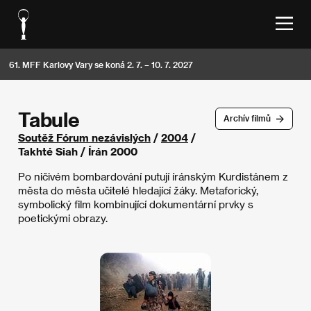
61. MFF Karlovy Vary se koná 2. 7. – 10. 7. 2027
Tabule
Archív filmů
Soutěž Fórum nezávislých
/
2004
/
Takhté Siah / Írán 2000
Po ničivém bombardování putují íránským Kurdistánem z
města do města učitelé hledající žáky. Metaforický,
symbolický film kombinující dokumentární prvky s
poetickými obrazy.