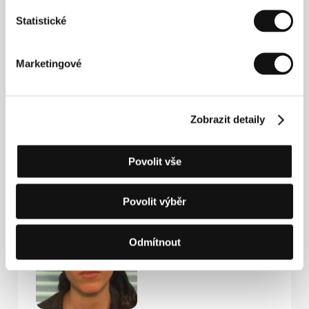
Írán
Fax: +98 218 952 200
Statistické
E-mail:
mmm@makhmalbaf.com
GoodFellas
73 rue Sainte-Anne, 75002, Paris
Marketingové
Francie
Tel: +33 143 132 164
E-mail:
festival@goodfellas.film
Zobrazit detaily
Hosté
Povolit vše
Povolit výběr
Odmítnout