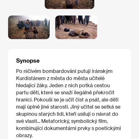
Synopse
Po ničivém bombardování putují íránským
Kurdistánem z města do města učitelé
hledající žáky. Jeden z nich potká cestou
partu dětí, které se snaží ilegálně překročit
hranici. Pokouší se je učit číst a psát, ale děti
mají úplně jiné starosti. Jiný učitel se setká se
skupinou starých lidí, kteří usilují o návrat do
své vlasti... Metaforický, symbolický film,
kombinující dokumentární prvky s poetickými
obrazy.