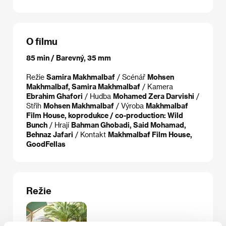
O filmu
85 min / Barevný, 35 mm
Režie
Samira Makhmalbaf
/ Scénář
Mohsen
Makhmalbaf, Samira Makhmalbaf
/ Kamera
Ebrahim Ghafori
/ Hudba
Mohamed Zera Darvishi
/
Střih
Mohsen Makhmalbaf
/ Výroba
Makhmalbaf
Film House, koprodukce / co-production: Wild
Bunch
/ Hrají
Bahman Ghobadi, Said Mohamad,
Behnaz Jafari
/ Kontakt
Makhmalbaf Film House,
GoodFellas
Režie