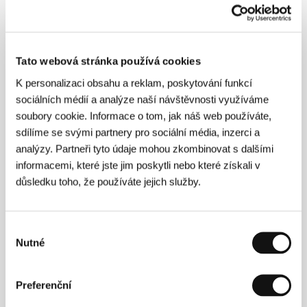
Tato webová stránka používá cookies
K personalizaci obsahu a reklam, poskytování funkcí
Samira Makhmalbafová
(1980, Teherán) hrála v
sociálních médií a analýze naší návštěvnosti využíváme
sedmi letech ve filmu
Cyklista
(1988), který režíroval
soubory cookie. Informace o tom, jak náš web používáte,
její otec Mohsen Makhmalbaf. O deset let později
sdílíme se svými partnery pro sociální média, inzerci a
pracovala jako asistentka režie při natáčení jeho
analýzy. Partneři tyto údaje mohou zkombinovat s dalšími
filmu
Ticho
(1998). Po dvou krátkých videofilmech
natočila svůj celovečerní debut
Jablko
(1997). Její
informacemi, které jste jim poskytli nebo které získali v
další snímky
Tabule
(2000) a
V pět odpoledne
(2003)
důsledku toho, že používáte jejich služby.
získaly na festivalu v Cannes Cenu poroty. Přispěla
také do povídkového filmu 11’09’01 (2002).
Výběr
Nutné
souhlasu
Kontakty
Preferenční
Makhmalbaf Film House
, 14157, Tehran