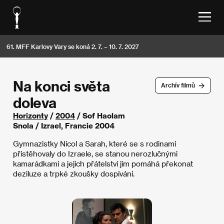
61. MFF Karlovy Vary se koná 2. 7. – 10. 7. 2027
Na konci světa
Archív filmů
doleva
Horizonty
/
2004
/ Sof Haolam
Snola / Izrael, Francie 2004
Gymnazistky Nicol a Sarah, které se s rodinami
přistěhovaly do Izraele, se stanou nerozlučnými
kamarádkami a jejich přátelství jim pomáhá překonat
deziluze a trpké zkoušky dospívání.