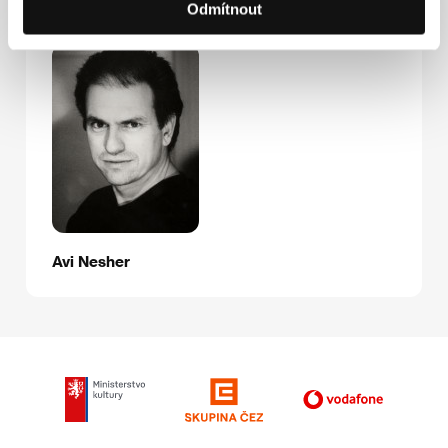
Odmítnout
Hosté
Avi Nesher