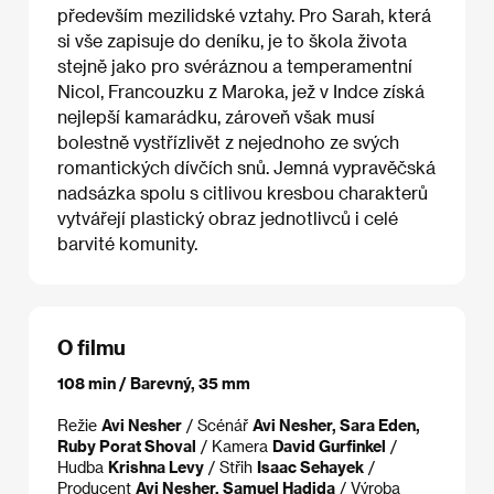
především mezilidské vztahy. Pro Sarah, která
si vše zapisuje do deníku, je to škola života
stejně jako pro svéráznou a temperamentní
Nicol, Francouzku z Maroka, jež v Indce získá
nejlepší kamarádku, zároveň však musí
bolestně vystřízlivět z nejednoho ze svých
romantických dívčích snů. Jemná vypravěčská
nadsázka spolu s citlivou kresbou charakterů
vytvářejí plastický obraz jednotlivců i celé
barvité komunity.
O filmu
108 min / Barevný, 35 mm
Režie
Avi Nesher
/ Scénář
Avi Nesher, Sara Eden,
Ruby Porat Shoval
/ Kamera
David Gurfinkel
/
Hudba
Krishna Levy
/ Střih
Isaac Sehayek
/
Producent
Avi Nesher, Samuel Hadida
/ Výroba