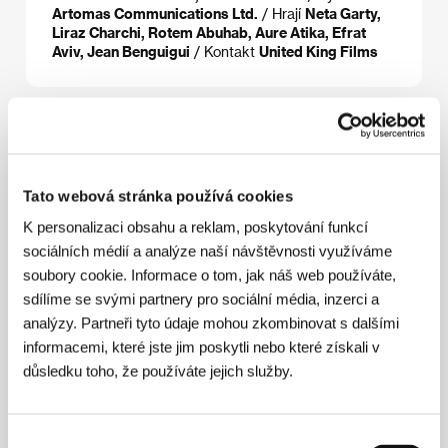
Artomas Communications Ltd.
/ Hrají
Neta Garty,
Liraz Charchi, Rotem Abuhab, Aure Atika, Efrat
Aviv, Jean Benguigui
/ Kontakt
United King Films
Režie
Tato webová stránka používá cookies
K personalizaci obsahu a reklam, poskytování funkcí
sociálních médií a analýze naší návštěvnosti využíváme
soubory cookie. Informace o tom, jak náš web používáte,
sdílíme se svými partnery pro sociální média, inzerci a
analýzy. Partneři tyto údaje mohou zkombinovat s dalšími
informacemi, které jste jim poskytli nebo které získali v
Avi Nesher
se narodil&nbsp; v Ramat Ganu v Izraeli a
důsledku toho, že používáte jejich služby.
v kinematografii figuruje jako scenárista, režisér,
producent a herec. Natáčet začal na konci 70. let,
kdy debutoval hudebním a tanečním snímkem
Sing
Your
Heart Out
(
Ať tvé srdce hlasitě zpívá
, 1979), a
Výběr