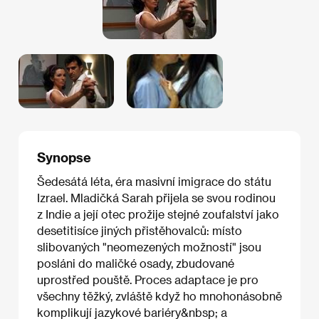
Synopse
Šedesátá léta, éra masivní imigrace do státu
Izrael. Mladičká Sarah přijela se svou rodinou
z Indie a její otec prožije stejné zoufalství jako
desetitisíce jiných přistěhovalců: místo
slibovaných "neomezených možností" jsou
posláni do maličké osady, zbudované
uprostřed pouště. Proces adaptace je pro
všechny těžký, zvláště když ho mnohonásobně
komplikují jazykové bariéry&nbsp; a