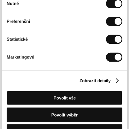
od té doby realizoval kolem dvou desítek filmů
Nutné
souhlasu
nejrůznějšího typu. Opakovaně pracuje v USA, kde
do jeho filmografie přibývají akční snímky, pohybující
se mezi kriminálním dramatem a thrillerem,
Preferenční
Doppelganger: The Evil Within
(
Dvojník: Zlo uvnitř
,
1993),
Raw Nerve
(
Obnažený nerv,
1999),
The
Taxman
(
Výběrčí daní
, 1999). Z dalších filmů:
The
Statistické
Cowards
(
Zbabělci
, 1983),
She
(
Ona
, 1985),
Savage
(
Divoch
, 1995).&nbsp;&nbsp;
Marketingové
Kontakty
Zobrazit detaily
United King Films
34 Alenby St., 633 25, Tel Aviv
Izrael
Tel: +972 3 517 7101
Povolit vše
Fax: +972 3 510 3311
E-mail:
lilach@unitedk.co.il
Povolit výběr