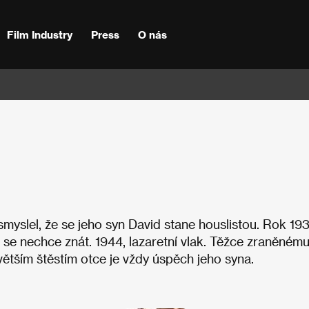
Film Industry
Press
O nás
myslel, že se jeho syn David stane houslistou. Rok 193
i se nechce znát. 1944, lazaretní vlak. Těžce zraněném
větším štěstím otce je vždy úspěch jeho syna.