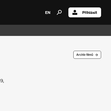
EN
Přihlásit
Archív filmů
9,
u