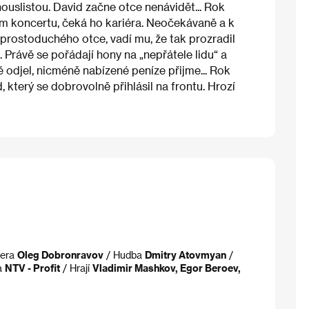
houslistou. David začne otce nenávidět... Rok
ém koncertu, čeká ho kariéra. Neočekávaně a k
a prostoduchého otce, vadí mu, že tak prozradil
 Právě se pořádají hony na „nepřátele lidu“ a
ě odjel, nicméně nabízené peníze přijme... Rok
d, který se dobrovolně přihlásil na frontu. Hrozí
era
Oleg Dobronravov
/ Hudba
Dmitry Atovmyan
/
a
NTV - Profit
/ Hrají
Vladimir Mashkov, Egor Beroev,