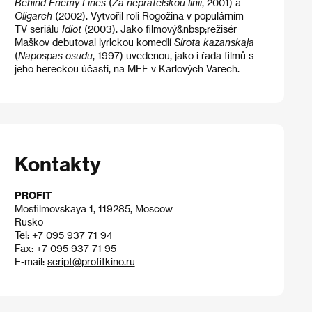
Behind Enemy
Lines
(
Za nepřátelskou linií
, 2001) a
Oligarch
(2002). Vytvořil roli Rogožina v populárním
TV seriálu
Idiot
(2003). Jako filmový&nbsp;režisér
Maškov debutoval lyrickou komedií
Sirota kazanskaja
(
Napospas osudu
, 1997) uvedenou, jako i řada filmů s
jeho hereckou účastí, na MFF v Karlových Varech.
Kontakty
PROFIT
Mosfilmovskaya 1, 119285, Moscow
Rusko
Tel: +7 095 937 71 94
Fax: +7 095 937 71 95
E-mail:
script@profitkino.ru