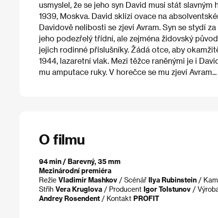
usmyslel, že se jeho syn David musí stát slavným 
1939, Moskva. David sklízí ovace na absolventsk
Davidově nelibosti se zjeví Avram. Syn se stydí z
jeho podezřelý třídní, ale zejména židovský původ.
jejich rodinné příslušníky. Žádá otce, aby okamžit
1944, lazaretní vlak. Mezi těžce raněnými je i Davi
mu amputace ruky. V horečce se mu zjeví Avram...
O filmu
94 min / Barevný, 35 mm
Mezinárodní premiéra
Režie
Vladimir Mashkov
/ Scénář
Ilya Rubinstein
/ Kam
Střih
Vera Kruglova
/ Producent
Igor Tolstunov
/ Výrob
Andrey Rosendent
/ Kontakt
PROFIT