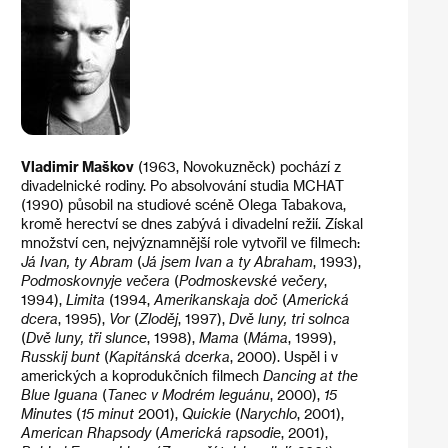
Vladimir Maškov
(1963, Novokuzněck) pochází z
divadelnické rodiny. Po absolvování studia MCHAT
(1990) působil na studiové scéně Olega Tabakova,
kromě herectví se dnes zabývá i divadelní režií. Získal
množství cen, nejvýznamnější role vytvořil ve filmech:
Já Ivan, ty Abram
(
Já jsem Ivan a ty Abraham
, 1993),
Podmoskovnyje večera
(
Podmoskevské večery
,
1994),
Limita
(1994,
Amerikanskaja doč
(
Americká
dcera
, 1995),
Vor
(
Zloděj
, 1997),
Dvě luny, tri solnca
(
Dvě luny, tři slunce
, 1998),
Mama
(
Máma
, 1999),
Russkij bunt
(
Kapitánská dcerka
, 2000). Uspěl i v
amerických a koprodukčních filmech
Dancing at the
Blue Iguana
(
Tanec v Modrém leguánu
, 2000),
15
Minutes
(
15 minut
2001),
Quickie
(
Narychlo
, 2001),
American Rhapsody
(
Americká rapsodie
, 2001),