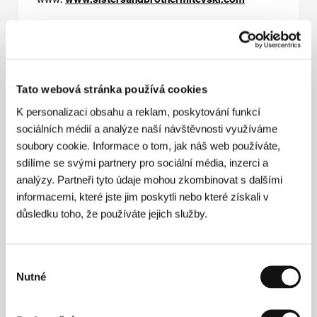
Režie
Tato webová stránka používá cookies
K personalizaci obsahu a reklam, poskytování funkcí
sociálních médií a analýze naší návštěvnosti využíváme
soubory cookie. Informace o tom, jak náš web používáte,
sdílíme se svými partnery pro sociální média, inzerci a
analýzy. Partneři tyto údaje mohou zkombinovat s dalšími
informacemi, které jste jim poskytli nebo které získali v
důsledku toho, že používáte jejich služby.
Teona Strugar Mitevská
(1974, Skopje, Makedonie)
pochází z umělecké rodiny a před kamerou se
objevila už jako dítě. Později se věnovala malířství a
získala bakalářský titul v grafickém designu. A právě
Výběr
post umělecké ředitelky mezinárodních reklamních
Nutné
souhlasu
společností (jako například Saatchi &amp; Saatchi) ji
přivedl k filmu.&nbsp;V roce 1998 začala studovat
film na Tisch School of Arts v New Yorku. Její