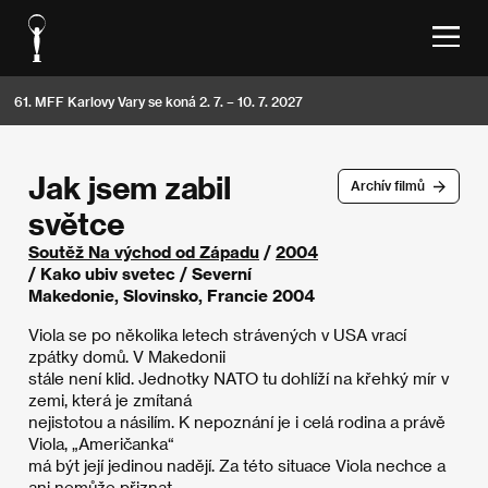
61. MFF Karlovy Vary se koná 2. 7. – 10. 7. 2027
Jak jsem zabil
Archív filmů
světce
Soutěž Na východ od Západu
/
2004
/ Kako ubiv svetec / Severní
Makedonie, Slovinsko, Francie 2004
Viola se po několika letech strávených v USA vrací
zpátky domů. V Makedonii
stále není klid. Jednotky NATO tu dohlíží na křehký mír v
zemi, která je zmítaná
nejistotou a násilím. K nepoznání je i celá rodina a právě
Viola, „Američanka“
má být její jedinou nadějí. Za této situace Viola nechce a
ani nemůže přiznat