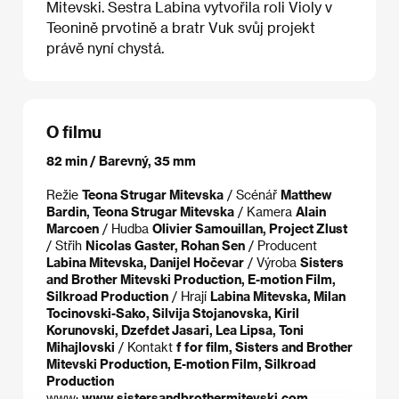
Mitevski. Sestra Labina vytvořila roli Violy v
Teonině prvotině a bratr Vuk svůj projekt
právě nyní chystá.
O filmu
82 min / Barevný, 35 mm
Režie
Teona Strugar Mitevska
/ Scénář
Matthew
Bardin, Teona Strugar Mitevska
/ Kamera
Alain
Marcoen
/ Hudba
Olivier Samouillan, Project Zlust
/ Střih
Nicolas Gaster, Rohan Sen
/ Producent
Labina Mitevska, Danijel Hočevar
/ Výroba
Sisters
and Brother Mitevski Production, E-motion Film,
Silkroad Production
/ Hrají
Labina Mitevska, Milan
Tocinovski-Sako, Silvija Stojanovska, Kiril
Korunovski, Dzefdet Jasari, Lea Lipsa, Toni
Mihajlovski
/ Kontakt
f for film, Sisters and Brother
Mitevski Production, E-motion Film, Silkroad
Production
www:
www.sistersandbrothermitevski.com