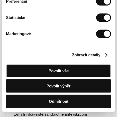
Preferenční
krátkometrážní snímek
Veta
(2001) byl mj. oceněn i
na Berlinale. Její sestra Labina je herečka, kterou
známe i u nás z filmu
Samotáři
(v roce 2001 byla
členkou mezinárodní poroty na MFF v Karlových
Statistické
Varech), a bratr Vuk je sochařem a scénografem.
Film
Kako ubiv svetec
(
Jak jsem zabil světce
) je jejich
prvním celovečerním filmem.&nbsp;&nbsp;&nbsp;
Marketingové
Zobrazit detaily
Kontakty
f for film
11 rue Riquier, 27 200, Vernon
Povolit vše
Francie
Tel: +33 2 325 405 96
E-mail:
sales@f-for-film.com
Povolit výběr
Sisters and Brother Mitevski Production
F. Ruzvelt 4-38, 1000, Skopje
Severní Makedonie
Odmítnout
Tel: +389 23 119 496
Fax: +389 23 119 496
E-mail:
info@sistersandbrothermitevski.com