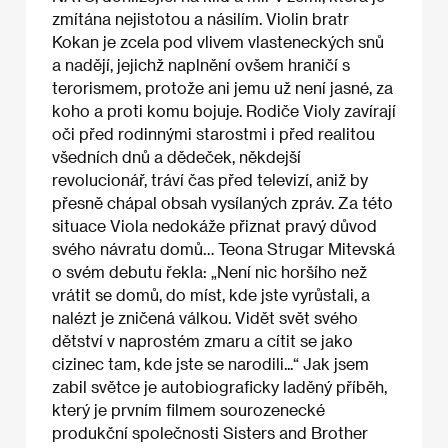
zmítána nejistotou a násilím. Violin bratr
Kokan je zcela pod vlivem vlasteneckých snů
a nadějí, jejichž naplnění ovšem hraničí s
terorismem, protože ani jemu už není jasné, za
koho a proti komu bojuje. Rodiče Violy zavírají
oči před rodinnými starostmi i před realitou
všedních dnů a dědeček, někdejší
revolucionář, tráví čas před televizí, aniž by
přesně chápal obsah vysílaných zpráv. Za této
situace Viola nedokáže přiznat pravý důvod
svého návratu domů… Teona Strugar Mitevská
o svém debutu řekla: „Není nic horšího než
vrátit se domů, do míst, kde jste vyrůstali, a
nalézt je zničená válkou. Vidět svět svého
dětství v naprostém zmaru a cítit se jako
cizinec tam, kde jste se narodili...“ Jak jsem
zabil světce je autobiograficky laděný příběh,
který je prvním filmem sourozenecké
produkční společnosti Sisters and Brother