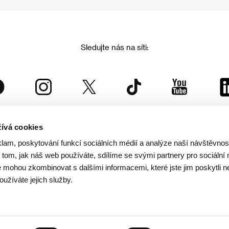
Sledujte nás na síti:
ívá cookies
Mezinárodní filmový festival Karlovy Vary
klam, poskytování funkcí sociálních médií a analýze naší návštěvno
je součástí rodiny KVIFF Group, která zastřešuje i další projekty:
tom, jak náš web používáte, sdílíme se svými partnery pro sociální 
je mohou zkombinovat s dalšími informacemi, které jste jim poskytli n
oužíváte jejich služby.
© 2026 KVIFF GROUP
rana soukromí návštěvníků webu
/
VOP
/
Ochrana osobních údajů
/
Reklamační řád
/
Statut 