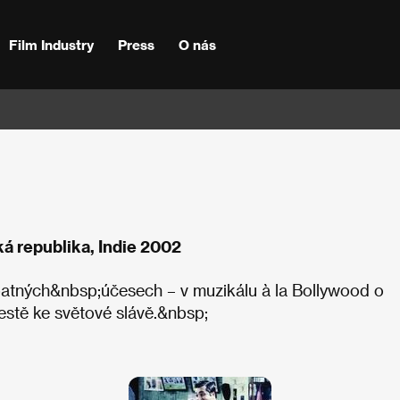
Film Industry
Press
O nás
ká republika, Indie 2002
špatných&nbsp;účesech – v muzikálu à la Bollywood o
stě ke světové slávě.&nbsp;