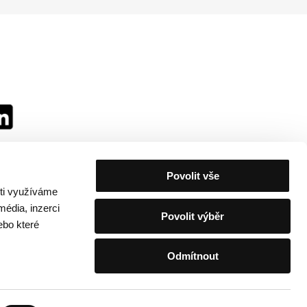
Povolit vše
sti využíváme
média, inzerci
Povolit výběr
ebo které
Odmítnout
festivalu
/
Kontakty