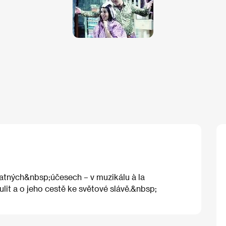
špatných&nbsp;účesech – v muzikálu à la
t a o jeho cestě ke světové slávě.&nbsp;