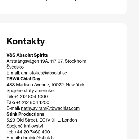
Kontakty
V&S Absolut Spirits
Arstaängsvägen 19A, 117 97, Stockholm
Švédsko
E-mail:
ann.stokes@absolut.se
TBWA Chiat Day
488 Madison Avenue, 10022, New York
Spojené státy americké
Tel: +1 212 804 1000
Fax: +1 212 804 1200
E-mail:
nathy.aviram@tbwachiat.com
Stink Productions
5.23 Old Street, EC1V 9HL, London
Spojené království
Tel: +44 20 7462 400
E-mail:
dominic@stink.tv