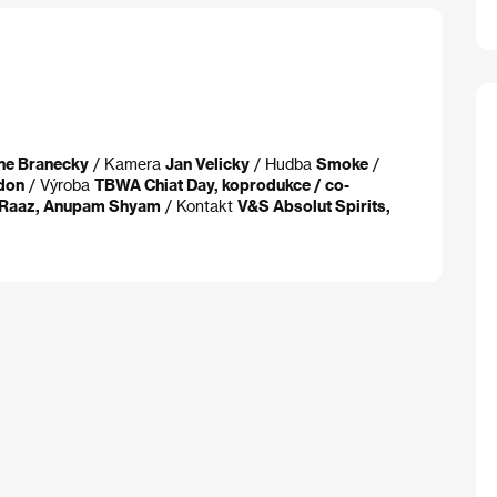
ne Branecky
/ Kamera
Jan Velicky
/ Hudba
Smoke
/
ndon
/ Výroba
TBWA Chiat Day, koprodukce / co-
ay Raaz, Anupam Shyam
/ Kontakt
V&S Absolut Spirits,