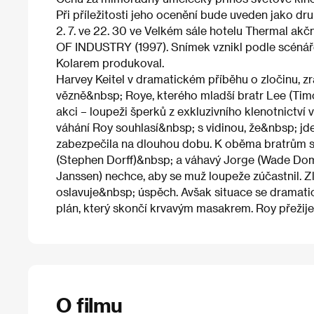
Při příležitosti jeho ocenění bude uveden jako dr
2. 7. ve 22. 30 ve Velkém sále hotelu Thermal akční
OF INDUSTRY (1997). Snímek vznikl podle scénář
Kolarem produkoval.
Harvey Keitel v dramatickém příběhu o zločinu, z
vězně&nbsp; Roye, kterého mladší bratr Lee (Tim
akci – loupeži šperků z exkluzivního klenotnictví 
váhání Roy souhlasí&nbsp; s vidinou, že&nbsp; jde 
zabezpečila na dlouhou dobu. K oběma bratrům se
(Stephen Dorff)&nbsp; a váhavý Jorge (Wade Dom
Janssen) nechce, aby se muž loupeže zúčastnil. 
oslavuje&nbsp; úspěch. Avšak situace se dramatick
plán, který skončí krvavým masakrem. Roy přežij
O filmu