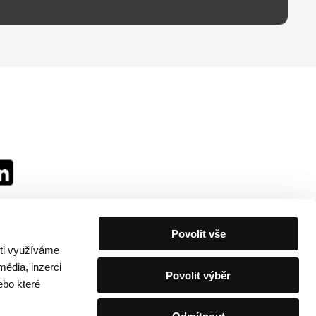
Povolit vše
sti využíváme
média, inzerci
Povolit výběr
ebo které