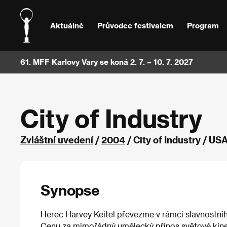
Aktuálně
Průvodce festivalem
Program
61. MFF Karlovy Vary se koná 2. 7. – 10. 7. 2027
City of Industry
Zvláštní uvedení
/
2004
/ City of Industry / US
Synopse
Herec Harvey Keitel převezme v rámci slavnostníh
Cenu za mimořádný umělecký přínos světové kine