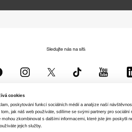
Sledujte nás na síti:
ívá cookies
Mezinárodní filmový festival Karlovy Vary
klam, poskytování funkcí sociálních médií a analýze naší návštěvno
je součástí rodiny KVIFF Group, která zastřešuje i další projekty:
tom, jak náš web používáte, sdílíme se svými partnery pro sociální 
je mohou zkombinovat s dalšími informacemi, které jste jim poskytli n
oužíváte jejich služby.