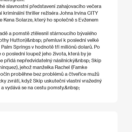
uhé slavnostní představení zahajovacího večera
 kriminální thriller režiséra Johna Irvina CITY
e Kena Solarze, který ho společně s Evženem
radě a pomstě ztělesnil stárnoucího bývalého
othy Hutton)&nbsp; přemluví k poslední velké
v Palm Springs v hodnotě tří miliónů dolarů. Po
o poslední loupež jeho života, která by je
 přidá nepředvídatelný násilnický&nbsp; Skip
inquez), jehož manželka Rachel (Famke
Zločin proběhne bez problémů a čtveřice mužů
y zvrátí, když Skip uskuteční vlastní vražedný
e a vydává se na cestu pomsty.&nbsp;