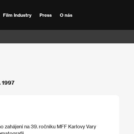
Film Industry
Press
O nás
A 1997
o zahájení na 39. ročníku MFF Karlovy Vary
matografii.