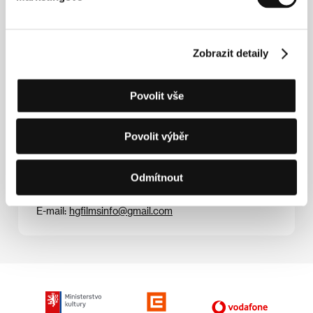
jejich představy. Postupně však ve&nbsp; mně uzrála
touha, abych vyjádřil vlastní myšlenky a příběhy a
udělal to po svém. Proto jsem se rozhodl natočit film
o ‚ztrácení´, k němuž jsem našel inspiraci ve vlastní
Zobrazit detaily
rodině, " říká režisér.
Povolit vše
Kontakty
Povolit výběr
Homegreen Films Co.
No. 146, Changchun Rd., Xindian Dist., 23152, New
Taipei City
Odmítnout
Tchaj-wan
Tel: +886 222 171 028
E-mail:
hgfilmsinfo@gmail.com