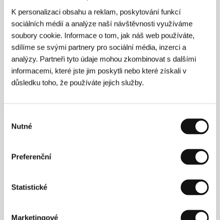
Režie
K personalizaci obsahu a reklam, poskytování funkcí
sociálních médií a analýze naší návštěvnosti využíváme
soubory cookie. Informace o tom, jak náš web používáte,
sdílíme se svými partnery pro sociální média, inzerci a
analýzy. Partneři tyto údaje mohou zkombinovat s dalšími
informacemi, které jste jim poskytli nebo které získali v
důsledku toho, že používáte jejich služby.
Lee Kang-sheng
(1968, Tchaj-pej). Přestože nikdy
Výběr
nestudoval herectví, stal se jedním z předních
Nutné
souhlasu
tchajwanských filmových herců (hrál kupř. ve
snímcích
The Kid, Rebels of the Neon God
,
The River
,
Ordinary Heroes
, A
Way We Go, Goodbye, Dragon
Preferenční
Inn
a v řadě dalších). Za film
Vive l´amour
získal
Cenu za mužský herecký výkon na festivalu v Nantes
a za herecký výkon ve snímku
What Time Is It
There?
dostal cenu na MFF v Manile. Film
Nezvěstný
Statistické
je jeho režijním debutem, nyní připravuje film s
názvem
Help Me
. "V uplynulém desetiletí jsem
neustále hrál ve filmech jiných lidí a ztělesňoval jsem
Marketingové