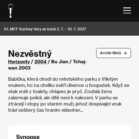
61. MFF Karlovy Vary se koná 2. 7. – 10. 7. 2027
Nezvěstný
Archív filmů
Horizonty
/
2004
/ Bu Jian / Tchaj-
wan 2003
Babička, která chodí do městského parku s tříletým
vnukem, ho na chvilku svěří dívence u houpaček. Když se
však vrátí z toalety, chlapec je pryč. Zoufalá žena
zalarmuje policii, ale dítě není k nalezení. V parku se
ztrácejí i stopy po starém muži, jehož dospívající vnuk
tráví veškerý čas hraním videoher...
Synopse