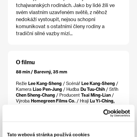
tchajwanských rodinách. Jako by lidé žili ve
svém vlastním uzavřeném světě, z něhož
nedokáží vystoupit, nejsou schopni
komunikovat s ostatními členy rodiny a
tradiční silné vazby mizí...
O filmu
88 min / Barevný, 35 mm
Režie
Lee Kang-Sheng
/ Scénář
Lee Kang-Sheng
/
Kamera
Liao Pen-Jung
/ Hudba
Du Tuu-Chih
/ Střih
Chen Sheng-Chang
/ Producent
Tsai Ming-Lian
/
Výroba
Homegreen Films Co.
/ Hrají
Lu Yi-Ching,
Chang Chea, Miao Tien
/ Kontakt
Homegreen Films
Co.
Tato webová stránka používá cookies