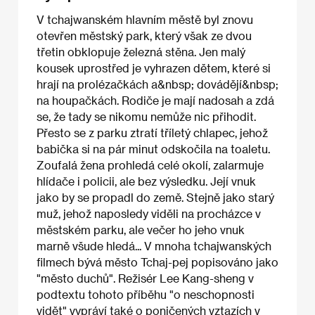
V tchajwanském hlavním městě byl znovu
otevřen městský park, který však ze dvou
třetin obklopuje železná stěna. Jen malý
kousek uprostřed je vyhrazen dětem, které si
hrají na prolézačkách a&nbsp; dovádějí&nbsp;
na houpačkách. Rodiče je mají nadosah a zdá
se, že tady se nikomu nemůže nic přihodit.
Přesto se z parku ztratí tříletý chlapec, jehož
babička si na pár minut odskočila na toaletu.
Zoufalá žena prohledá celé okolí, zalarmuje
hlídače i policii, ale bez výsledku. Její vnuk
jako by se propadl do země. Stejně jako starý
muž, jehož naposledy viděli na procházce v
městském parku, ale večer ho jeho vnuk
marně všude hledá... V mnoha tchajwanských
filmech bývá město Tchaj-pej popisováno jako
"město duchů". Režisér Lee Kang-sheng v
podtextu tohoto příběhu "o neschopnosti
vidět" vypráví také o poničených vztazích v