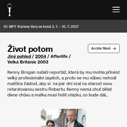
61. MFF Karlovy Vary se koná 2. 7. – 10. 7. 2027
Život potom
Archív filmů
Jiný pohled
/
2004
/ Afterlife /
Velká Británie 2003
Kenny Brogan natáčí reportáž, která by mu mohla přinést
velký profesionální úspěch, a proto se mu vůbec nehodí
matčina žádost, aby si na pár dní vzal na starost svou
retardovanou sestru Robertu. Kenny nemá chuť dělat
dívce chůvu a matka musí řešit otázku, co bude dál...