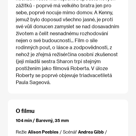
zážitků - poprvé má velkého bratra jen pro
sebe, poprvé nocuje mimo domov. A Kenny,
jemuž bylo doposud všechno jasné, je proti
své vůli donucen zamyslet se nad dosavadním
životem a čelit nesnadnému rozhodování
nejen o své budoucnosti... Film o síle
rodinných pout, o lásce a zodpovědnosti, z
nehož je zřejmá režisérčina osobní zkušenost
(její mladší sestra Sharon trpí stejným
postižením jako filmová Roberta. V úloze
Roberty se poprvé objevuje triadvacetiletá
Paula Sageová.
O filmu
104 min / Barevný, 35 mm
Režie
Alison Peebles
/ Scénář
Andrea Gibb
/