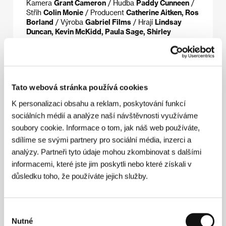
Kamera
Grant Cameron
/ Hudba
Paddy Cunneen
/
Střih
Colin Monie
/ Producent
Catherine Aitken, Ros
Borland
/ Výroba
Gabriel Films
/ Hrají
Lindsay
Duncan, Kevin McKidd, Paula Sage, Shirley
Henderson
/ Kontakt
British Council
Režie
Tato webová stránka používá cookies
K personalizaci obsahu a reklam, poskytování funkcí
sociálních médií a analýze naší návštěvnosti využíváme
soubory cookie. Informace o tom, jak náš web používáte,
sdílíme se svými partnery pro sociální média, inzerci a
analýzy. Partneři tyto údaje mohou zkombinovat s dalšími
informacemi, které jste jim poskytli nebo které získali v
důsledku toho, že používáte jejich služby.
Alison Peeblesová
žije a pracuje ve Skotsku.
Vystudovala malířství na College of Art v Edinburghu
Výběr
a poté se věnovala herectví. Režijní dráhu zahájila na
Nutné
souhlasu
divadelních scénách v Edinburghu a v Glasgowě a od