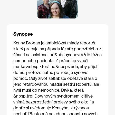
Synopse
Kenny Brogan je ambiciózní mladý reportér,
který pracuje na případu lékaře podezřelého z
účasti na asistenci při&nbsp;sebevraždě těžce
nemocného pacienta. Z práce hp vyruší
matka,&nbsp;která ho&nbsp;žádá, aby přijel
domů, protože nutně potřebuje synovu
pomoc. Celý život se&nbsp; obětavě stará o
jeho retardovanou mladší sestru Robertu, ale
nyní musí do nemocnice. Dívka, která
&nbsp;trpí Downovým syndromem, citlivě
vnímá bezprostřední projevy svého okolí a
dobře si uvědomuje Kennyho skrývanou
nechuť. Přesto má najednou spoustu nových