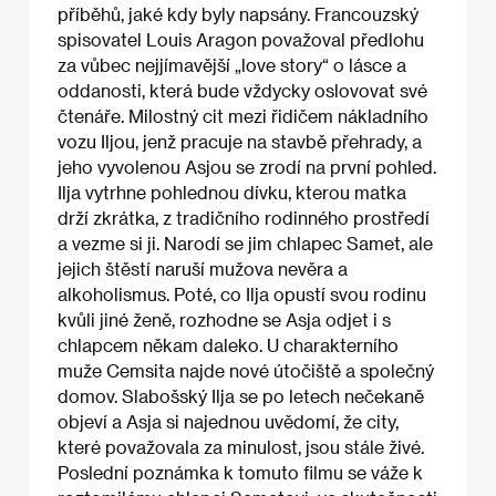
příběhů, jaké kdy byly napsány. Francouzský
spisovatel Louis Aragon považoval předlohu
za vůbec nejjímavější „love story“ o lásce a
oddanosti, která bude vždycky oslovovat své
čtenáře. Milostný cit mezi řidičem nákladního
vozu Iljou, jenž pracuje na stavbě přehrady, a
jeho vyvolenou Asjou se zrodí na první pohled.
Ilja vytrhne pohlednou dívku, kterou matka
drží zkrátka, z tradičního rodinného prostředí
a vezme si ji. Narodí se jim chlapec Samet, ale
jejich štěstí naruší mužova nevěra a
alkoholismus. Poté, co Ilja opustí svou rodinu
kvůli jiné ženě, rozhodne se Asja odjet i s
chlapcem někam daleko. U charakterního
muže Cemsita najde nové útočiště a společný
domov. Slabošský Ilja se po letech nečekaně
objeví a Asja si najednou uvědomí, že city,
které považovala za minulost, jsou stále živé.
Poslední poznámka k tomuto filmu se váže k