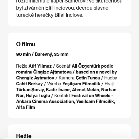
roztomilému chlapci Sametovi: ve skutečnosti
byl ztvárněn Elif Inciovou, dcerou slavné
turecké herečky Bilal Inciové.
O filmu
90 min / Barevný, 35 mm
Režie
Atif Yilmaz
/ Scénář
Ali Özgentürk podle
románu Čingize Ajtmatova / based on a novel by
Chengiz Aytmatov
/ Kamera
Çetin Tunca
/ Hudba
Cahit Berkay
/ Výroba
Yeşilçam Filmcilik
/ Hrají
Türkan Şoray, Kadir İnanır, Ahmet Mekin, Nurhan
Nur, Hülya Tuğlu
/ Kontakt
Festival on Wheels -
Ankara Cinema Association, Yesilcam Filmcilik,
Alfa Film
Režie