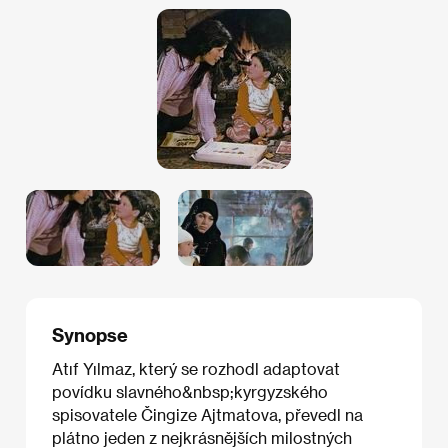
Synopse
Atıf Yılmaz, který se rozhodl adaptovat
povídku slavného&nbsp;kyrgyzského
spisovatele Čingize Ajtmatova, převedl na
plátno jeden z nejkrásnějších milostných