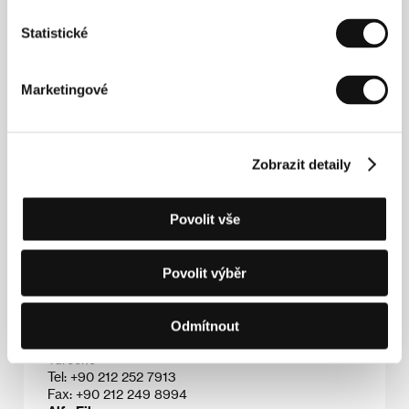
dokázal v průběhu této doby uchovat vysokou
uměleckou úroveň, jeho dílo bylo oceněno množstvím
Statistické
národních a mezinárodních cen a dostalo se mu
retrospektivního uvedení na několika mezinárodních
festivalech. Filmová adaptace Ajtmatovova románu
Dívka s rudým šátkem
(
Selvi boylum, al yazmalim
) z
Marketingové
roku 1977 však představuje jeden z jeho vrcholů.
Zobrazit detaily
Kontakty
Povolit vše
Festival on Wheels - Ankara Cinema Association
Abay Kunanbay Cad 33/6, 06700, Ankara
Turecko
Tel: +90 532 655 6633
Povolit výběr
Fax: +90 312 466 4331
E-mail:
basakemre.festival@gmail.com
Yesilcam Filmcilik
Odmítnout
Istiklal Cad. Bekar Sok No 12/1, Beyoglu, , Istanbul
Turecko
Tel: +90 212 252 7913
Fax: +90 212 249 8994