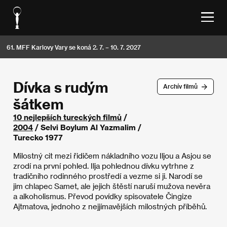
61. MFF Karlovy Vary se koná 2. 7. – 10. 7. 2027
Dívka s rudým
Archív filmů
šátkem
10 nejlepších tureckých filmů
/
2004
/ Selvi Boylum Al Yazmalim /
Turecko 1977
Milostný cit mezi řidičem nákladního vozu Iljou a Asjou se
zrodí na první pohled. Ilja pohlednou dívku vytrhne z
tradičního rodinného prostředí a vezme si ji. Narodí se
jim chlapec Samet, ale jejich štěstí naruší mužova nevěra
a alkoholismus. Převod povídky spisovatele Čingize
Ajtmatova, jednoho z nejjímavějších milostných příběhů.