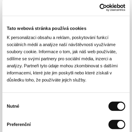
Tato webová stránka používá cookies
K personalizaci obsahu a reklam, poskytování funkcí
sociálních médií a analýze naší návštěvnosti využíváme
soubory cookie. Informace o tom, jak náš web používáte,
sdílíme se svými partnery pro sociální média, inzerci a
Atıf Yılmaz
(1926, Mersin). Jeho múzické zájmy
během dospívání se podivuhodně doplňovaly se
analýzy. Partneři tyto údaje mohou zkombinovat s dalšími
vzděláním ve společenských vědách; vedle
informacemi, které jste jim poskytli nebo které získali v
výtvarného umění se věnoval studiu práv na
důsledku toho, že používáte jejich služby.
univerzitě v Istanbulu. Zpočátku psal filmové
recenze a kritiky, ale v pozici scenáristy a asistenta
režie poznával také filmové zákulisí. Jeho první
snímek vznikl v roce 1951 a jmenuje se
Zatracený
Výběr
křik
(
Kanli Feryat
, 1951). Jeho další dráha v oblasti
Nutné
souhlasu
filmu se vyznačuje ohromnou pracovitostí a
vytrvalostí: v průběhu padesáti let vytvořil jako režisér
kolem sto dvaceti filmů, což je bilance v poměrech
Preferenční
současné kinematografie ohromující. Atif Yilmaz si