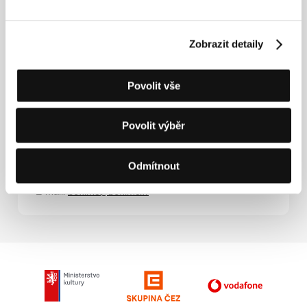
Kontakty
Zobrazit detaily
Roissy Films
58, rue Pierre Charron, 75008, Paris
Francie
Povolit vše
Tel: +33 153 535 050
Fax: +33 142 892 693
E-mail:
contact@roissyfilms.com
Povolit výběr
BC Films
21 rue Cassette, 75006, Paris
Francie
Tel: +33 1 53 63 87 00
Odmítnout
Fax: +33 1 53 63 87 09
E-mail:
bcfilms@bcfilms.fr