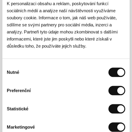
K personalizaci obsahu a reklam, poskytování funkcí
sociálních médií a analýze naší návštěvnosti využíváme
soubory cookie. Informace o tom, jak náš web používáte,
Režie
sdílíme se svými partnery pro sociální média, inzerci a
analýzy. Partneři tyto údaje mohou zkombinovat s dalšími
informacemi, které jste jim poskytli nebo které získali v
důsledku toho, že používáte jejich služby.
Výběr
Nutné
souhlasu
Siegrid Alnoyová
žije a pracuje v Paříži. Původně se
věnovala klasickému tanci, studovala však také
Preferenční
matematiku, literaturu a film. Natočila čtyři krátké
filmy:
Quand mon doigt, par mégarde
(1993),
Le
contre ciel
(1996),
Nos enfants
(1999),
Notre
Statistické
amnésie
(2000).
Jedna z nás
je její první celovečerní
snímek.
Marketingové