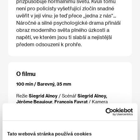
přizpůsobuje normálnímu světu. Kvůli tomu
není pro policisty vyšetřující zločin snadné
uvěřit v její vinu: je teď přece „jedna z nás“...
Náročné a silné psychologické drama přináší
obraz moderního světa plného úzkosti a
napětí, ve kterém jsou ti slabší a nejistější
předem odsouzeni k prohře.
O filmu
100 min / Barevný, 35 mm
Režie
Siegrid Alnoy
/ Scénář
Siegrid Alnoy,
Jérôme Beaujour, François Favrat
/ Kamera
Christophe Pollock
/ Hudba
Gabriel Scotti
/ Střih
Benoît Quinon
/ Producent
Béatrice Caufman
/
Výroba
BC Films
/ Hrají
Sasha Andres, Carlo
Brandt, Catherine Mouchet, Eric Caravaca, Pierre-
Félix Gravière
/ Kontakt
Roissy Films, BC Films
Tato webová stránka používá cookies