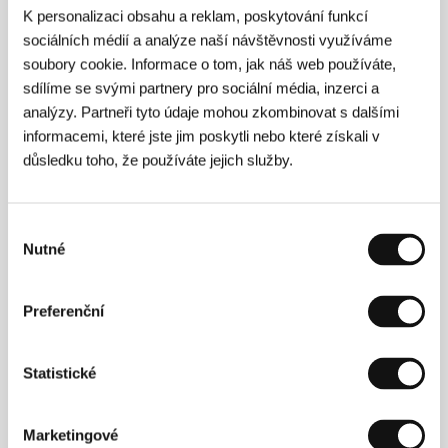
Cine, TrustNordisk
K personalizaci obsahu a reklam, poskytování funkcí
sociálních médií a analýze naší návštěvnosti využíváme
soubory cookie. Informace o tom, jak náš web používáte,
sdílíme se svými partnery pro sociální média, inzerci a
Režie
analýzy. Partneři tyto údaje mohou zkombinovat s dalšími
informacemi, které jste jim poskytli nebo které získali v
důsledku toho, že používáte jejich služby.
Výběr
Nutné
souhlasu
Daniel Rosenfeld
(1973, Buenos Aires) chtěl být
Preferenční
původně pianistou a hudebním skladatelem, nakonec
však skončil u filmu. Studoval střih, scenáristiku a
režii. Pracoval jako asistent režie na několika filmech
Statistické
režiséra Alejandra Agrestiho a natočil také několik
reklam.
Chiméra
(
La Quimera de los héroes
, 2003) je
jeho celovečerní debut.&nbsp;&nbsp;&nbsp;
Marketingové