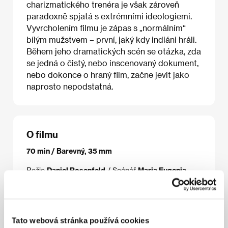
charizmatického trenéra je však zároveň
paradoxně spjatá s extrémními ideologiemi.
Vyvrcholením filmu je zápas s „normálním“
bílým mužstvem – první, jaký kdy indiáni hráli.
Během jeho dramatických scén se otázka, zda
se jedná o čistý, nebo inscenovaný dokument,
nebo dokonce o hraný film, začne jevit jako
naprosto nepodstatná.
O filmu
70 min / Barevný, 35 mm
Režie
Daniel Rosenfeld
/ Scénář
Maria Eugenia
Capizzano, Daniel Rosenfeld
/ Kamera
Ramiro
Civita
/ Střih
Lorenzo Bombicci, Ewa Lenkiewicz
/
Producent
Daniel Rosenfeld
/ Výroba
Daniel
Rosenfeld Films – Argentina Cine
/ Hrají
Eduardo
Rossi
/ Kontakt
Daniel Rosenfeld Films - Argentina
Tato webová stránka používá cookies