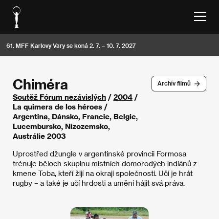
61. MFF Karlovy Vary se koná 2. 7. – 10. 7. 2027
Chiméra
Archív filmů
Soutěž Fórum nezávislých
/
2004
/
La quimera de los héroes /
Argentina, Dánsko, Francie, Belgie,
Lucembursko, Nizozemsko,
Austrálie 2003
Uprostřed džungle v argentinské provincii Formosa
trénuje běloch skupinu místních domorodých indiánů z
kmene Toba, kteří žijí na okraji společnosti. Učí je hrát
rugby – a také je učí hrdosti a umění hájit svá práva.