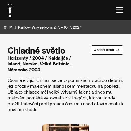
61. MFF Karlovy Vary se koná 2. 7. – 10. 7. 2027
Chladné světlo
Archív filmů
Horizonty
/
2004
/ Kaldaljós /
Island, Norsko, Velká Británie,
Německo 2003
Osaměle žijící Grímur se ve vzpomínkách vrací do dětství,
jež prožil v malebném islandském městečku na pobřeží.
Už jako chlapec měl velký výtvarný talent a dnes mu
malování pomáhá vyrovnat se s tragédií, kterou tehdy
prožil. Putování proti proudu času mu snad otevře cestu k
novému štěstí.