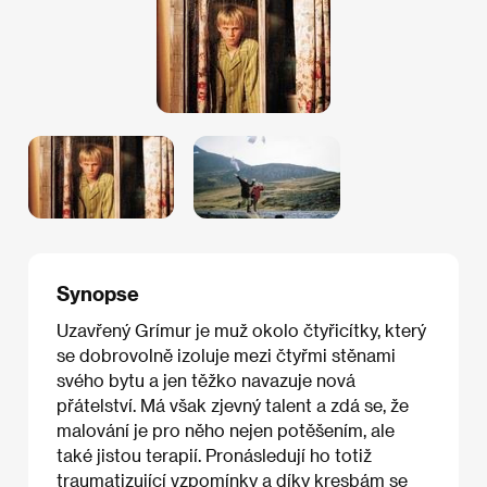
Synopse
Uzavřený Grímur je muž okolo čtyřicítky, který
se dobrovolně izoluje mezi čtyřmi stěnami
svého bytu a jen těžko navazuje nová
přátelství. Má však zjevný talent a zdá se, že
malování je pro něho nejen potěšením, ale
také jistou terapií. Pronásledují ho totiž
traumatizující vzpomínky a díky kresbám se