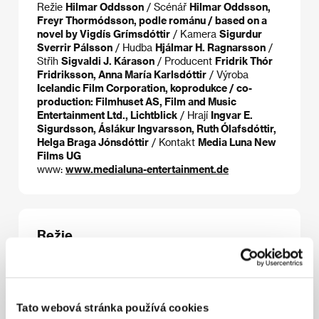
Režie
Hilmar Oddsson
/ Scénář
Hilmar Oddsson,
Freyr Thormódsson, podle románu / based on a
novel by Vigdís Grímsdóttir
/ Kamera
Sigurdur
Sverrir Pálsson
/ Hudba
Hjálmar H. Ragnarsson
/
Střih
Sigvaldi J. Kárason
/ Producent
Fridrik Thór
Fridriksson, Anna María Karlsdóttir
/ Výroba
Icelandic Film Corporation, koprodukce / co-
production: Filmhuset AS, Film and Music
Entertainment Ltd., Lichtblick
/ Hrají
Ingvar E.
Sigurdsson, Áslákur Ingvarsson, Ruth Ólafsdóttir,
Helga Braga Jónsdóttir
/ Kontakt
Media Luna New
Films UG
www:
www.medialuna-entertainment.de
Režie
Tato webová stránka používá cookies