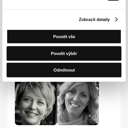
Kontakty
Media Luna New Films UG
Aachener Strasse 24, 506 74, Cologne
Zobrazit detaily
Německo
Tel: +49 221 510 918 91
Fax: +49 221 510 918 99
Povolit vše
E-mail:
info@medialuna.biz
Povolit výběr
Hosté
Odmítnout