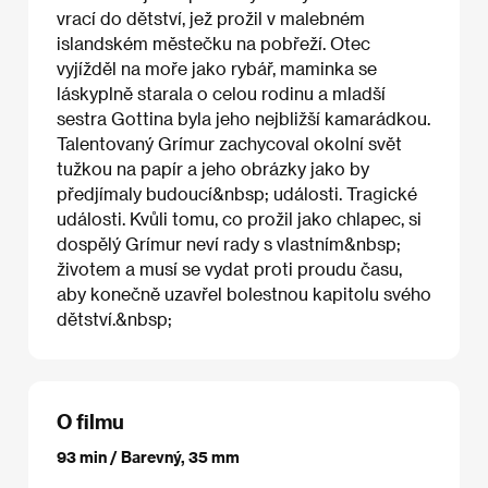
vrací do dětství, jež prožil v malebném
islandském městečku na pobřeží. Otec
vyjížděl na moře jako rybář, maminka se
láskyplně starala o celou rodinu a mladší
sestra Gottina byla jeho nejbližší kamarádkou.
Talentovaný Grímur zachycoval okolní svět
tužkou na papír a jeho obrázky jako by
předjímaly budoucí&nbsp; události. Tragické
události. Kvůli tomu, co prožil jako chlapec, si
dospělý Grímur neví rady s vlastním&nbsp;
životem a musí se vydat proti proudu času,
aby konečně uzavřel bolestnou kapitolu svého
dětství.&nbsp;
O filmu
93 min / Barevný, 35 mm