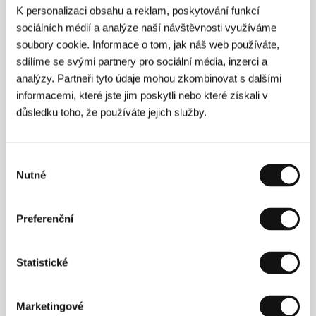
K personalizaci obsahu a reklam, poskytování funkcí
sociálních médií a analýze naší návštěvnosti využíváme
soubory cookie. Informace o tom, jak náš web používáte,
sdílíme se svými partnery pro sociální média, inzerci a
Hilmar Oddsson
(1957, Reykjavík) vystudoval
analýzy. Partneři tyto údaje mohou zkombinovat s dalšími
filmovou režii na mnichovské Vysoké filmové škole
(1985) a během studia natočil mimo jiné velmi
informacemi, které jste jim poskytli nebo které získali v
zajímavý krátký film
Í skuppa Scartaris
o tajemném
důsledku toho, že používáte jejich služby.
ledovci Snaefellsjokull, kam Jules Verne umístil děj
jednoho ze svých románů. Po návratu domů natočil
Oddsson svůj první celovečerní film, psychologický
Výběr
thriller
Eins og skepnan deyr
(1986), k němuž si
napsal scénář a složil hudbu. "Film
Chladné světlo
Nutné
souhlasu
považuji za největší životní výzvu," říká režisér. "Hlavní
roli v něm hraje příroda a barvy jako silné vizuální
téma. Chladné světlo je modré, je to barva oblohy,
Preferenční
oceánu, smrti a věčnosti, proti níž stojí teplé
spektrum žluté, symbolizující slunce a
život."&nbsp;&nbsp;&nbsp;
Statistické
Marketingové