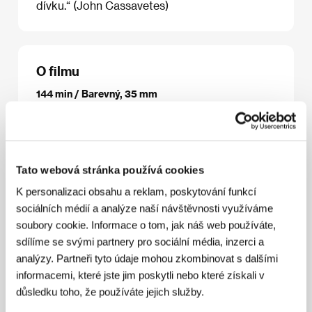
dívku.“ (John Cassavetes)
O filmu
144 min / Barevný, 35 mm
Režie
John Cassavetes
/ Scénář
John Cassavetes
/
Kamera
Al Ruban
/ Hudba
Bo Harwood
/ Střih
Tom
Cornwell
/ Producent
Al Ruban
/ Výroba
Faces
Distribution Corporation
/ Hrají
Gena Rowlands,
Tato webová stránka používá cookies
John Cassavetes, Ben Gazzara, Joan Blondell, Paul
Stewart, Zohra Lampert
/ Kontakt
Stadtkino
K personalizaci obsahu a reklam, poskytování funkcí
Filmverleih und Kinobetriebsgesellschaft m.b.H.,
sociálních médií a analýze naší návštěvnosti využíváme
IN-motion Pictures Ltd.
soubory cookie. Informace o tom, jak náš web používáte,
sdílíme se svými partnery pro sociální média, inzerci a
analýzy. Partneři tyto údaje mohou zkombinovat s dalšími
informacemi, které jste jim poskytli nebo které získali v
Režie
důsledku toho, že používáte jejich služby.