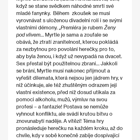
když se stane svědkem náhodné smrti své
mladé fanynky. Během zkoušek se musí
vyrovnávat s uloženou divadelní rolí i se svými
vlastními démony. „
Premiéra
je rubem
Ženy
pod vlivem
… Myrtle je sama a zoufale se
obává, že ztratí zranitelnost, kterou pokládá
za nezbytnou pro povolání herečky, pro to,
aby byla ženou, i když už nevypadá na dvacet.
Sex přestal být použitelnou zbraní… Jakkoli
se brání, Myrtle musí nakonec přijmout a
vyřešit dilemata, která nejsou jen jádrem hry, v
níž účinkuje, ale též zhuštěným odrazem její
vlastní existence, před níž dosud utíkala za
pomoci alkoholu, mužů, výmluv na svou
profesi – a fantazie! Postava se nemůže
vyhnout konfliktu, ale svádí krutou bitvu o
znovunabytí naděje. A vítězí! Téma hry
pronásleduje herečku na každém kroku, až do
chvíle, kdy v sobě konečně zabije dospívající