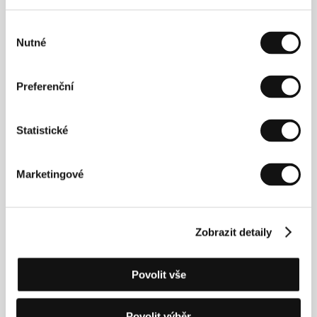
Výběr
Nutné
souhlasu
viz Pocta Johnu Cassavetesovi&nbsp;
Preferenční
Statistické
Kontakty
Stadtkino Filmverleih und
Marketingové
Kinobetriebsgesellschaft m.b.H.
Spittelberggasse 3/3, 1070, Vienna
Rakousko
Tel: +43 1 522 4814
Zobrazit detaily
Fax: +43 1 522 4815
E-mail:
office@stadtkinowien.at
IN-motion Pictures Ltd.
Povolit vše
5 Percy Street, W1T 1DG, London
Spojené království
Tel: +44 207 467 6880
Povolit výběr