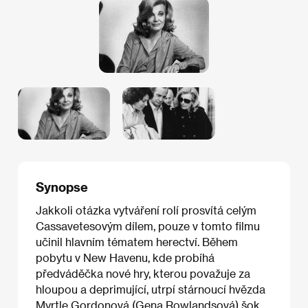
Synopse
Jakkoli otázka vytváření rolí prosvítá celým
Cassavetesovým dílem, pouze v tomto filmu
učinil hlavním tématem herectví. Během
pobytu v New Havenu, kde probíhá
předváděčka nové hry, kterou považuje za
hloupou a deprimující, utrpí stárnoucí hvězda
Myrtle Gordonová (Gena Rowlandsová) šok,