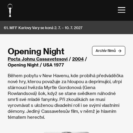
61. MFF Karlovy Vary se koná 2. 7. – 10. 7. 2027
Opening Night
Archív filmů
Pocta Johnu Cassavetesovi
/
2004
/
Opening Night / USA 1977
Během pobytu v New Havenu, kde probíhá předváděčka
nové hry, kterou považuje za hloupou a deprimující, utrpí
stárnoucí hvězda Myrtle Gordonová (Gena
Rowlandsová) šok, když se stane svědkem náhodné
smrti své mladé fanynky. Při zkouškách se musí
vyrovnávat s uloženou divadelní rolí i se svými vlastními
démony. Jediný Cassavetesův film, v němž je hlavním
tématem herectví.