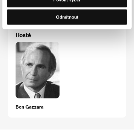
Fax: +44 207 467 6890
E-mail:
eroulla.constantine@in-motionpictures.com
Odmítnout
Hosté
Ben Gazzara