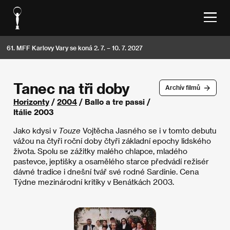
61. MFF Karlovy Vary se koná 2. 7. – 10. 7. 2027
Tanec na tři doby
Archív filmů
Horizonty
/
2004
/ Ballo a tre passi /
Itálie 2003
Jako kdysi v
Touze
Vojtěcha Jasného se i v tomto debutu
vážou na čtyři roční doby čtyři základní epochy lidského
života. Spolu se zážitky malého chlapce, mladého
pastevce, jeptišky a osamělého starce předvádí režisér
dávné tradice i dnešní tvář své rodné Sardinie. Cena
Týdne mezinárodní kritiky v Benátkách 2003.