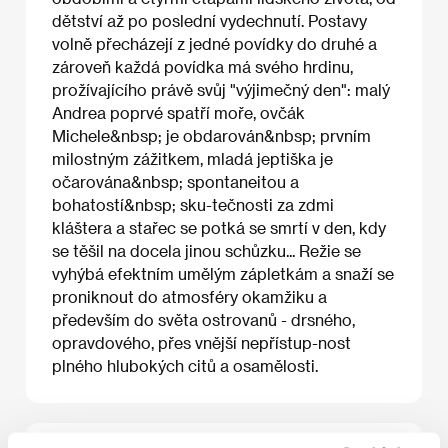
dětství až po poslední vydechnutí. Postavy
volně přecházejí z jedné povídky do druhé a
zároveň každá povídka má svého hrdinu,
prožívajícího právě svůj "výjimečný den": malý
Andrea poprvé spatří moře, ovčák
Michele&nbsp; je obdarován&nbsp; prvním
milostným zážitkem, mladá jeptiška je
očarována&nbsp; spontaneitou a
bohatostí&nbsp; sku-tečnosti za zdmi
kláštera a stařec se potká se smrtí v den, kdy
se těšil na docela jinou schůzku... Režie se
vyhýbá efektním umělým zápletkám a snaží se
proniknout do atmosféry okamžiku a
především do světa ostrovanů - drsného,
opravdového, přes vnější nepřístup-nost
plného hlubokých citů a osamělosti.