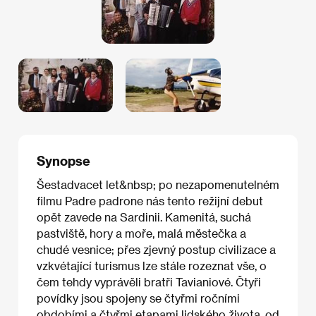
Synopse
Šestadvacet let&nbsp; po nezapomenutelném
filmu Padre padrone nás tento režijní debut
opět zavede na Sardinii. Kamenitá, suchá
pastviště, hory a moře, malá městečka a
chudé vesnice; přes zjevný postup civilizace a
vzkvétající turismus lze stále rozeznat vše, o
čem tehdy vyprávěli bratři Tavianiové. Čtyři
povídky jsou spojeny se čtyřmi ročními
obdobími a čtyřmi etapami lidského života, od