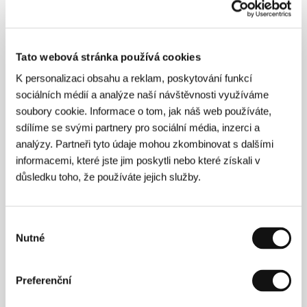
O filmu
107 min / Barevný, 35 mm
Režie
Salvatore Mereu
/ Scénář
Salvatore Mereu
/
Tato webová stránka používá cookies
Kamera
Renato Berta, Tommaso Borgstrom, Paolo
K personalizaci obsahu a reklam, poskytování funkcí
Bravi, Nicolas Franick
/ Hudba
Giampaolo Mele
sociálních médií a analýze naší návštěvnosti využíváme
Corriga
/ Střih
Paola Freddi
/ Producent
Gianluca
Arcopinto, Andrea Occhipinti
/ Výroba
Eyescreen
/
soubory cookie. Informace o tom, jak náš web používáte,
Hrají
Yael Abecassis, Caroline Ducey, Michele
sdílíme se svými partnery pro sociální média, inzerci a
Carboni, Giampaolo Loddo, Mauro Frongia
/
analýzy. Partneři tyto údaje mohou zkombinovat s dalšími
Kontakt
Rai Trade
informacemi, které jste jim poskytli nebo které získali v
www:
www.raitrade.it
důsledku toho, že používáte jejich služby.
Režie
Výběr
Nutné
souhlasu
Preferenční