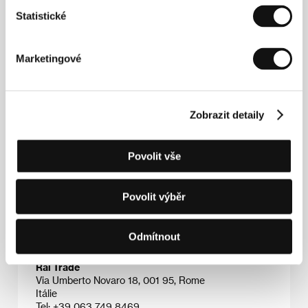
Statistické
Marketingové
Salvatore Mereu
(1965, Dorgali, Sardinie) studoval
na boloňské univerzitě, poté na Scuola Nazionale di
Cinema, již v roce 1997 absolvoval s diplomem
režiséra. Ještě ve škole realizoval dva krátké filmy,
Zobrazit detaily
Prima della Fucilazione
a
Miguel
, oceněné na různých
festivalech (Locarno, Clermont-Ferrand, Annecy).
Tanec na tři doby
(2003) je jeho celovečerní debut, v
němž, jak sám říká, navazuje na neorealistickou
Povolit vše
tradici, a to jak zájmem o obyčejné hrdiny a příběhy,
tak natáčením na autentických místech.
Povolit výběr
Odmítnout
Kontakty
Rai Trade
Via Umberto Novaro 18, 001 95, Rome
Itálie
Tel: +39 063 749 8469