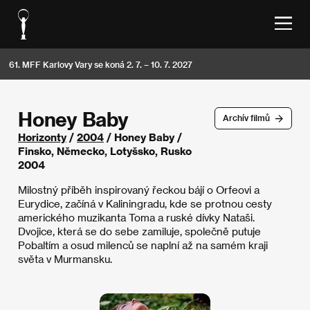
61. MFF Karlovy Vary se koná 2. 7. – 10. 7. 2027
Honey Baby
Archív filmů
Horizonty
/
2004
/ Honey Baby /
Finsko, Německo, Lotyšsko, Rusko
2004
Milostný příběh inspirovaný řeckou bájí o Orfeovi a
Eurydice, začíná v Kaliningradu, kde se protnou cesty
amerického muzikanta Toma a ruské dívky Nataši.
Dvojice, která se do sebe zamiluje, společně putuje
Pobaltím a osud milenců se naplní až na samém kraji
světa v Murmansku.