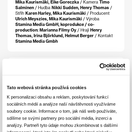
Mika Kaurismäki, Eike Goreczka
/ Kamera
Timo
Salminen
/ Hudba
Nikki Sudden, Henry Thomas
/
Střih
Karen Harley, Mika Kaurismäki
/ Producent
Ulrich Meyszies, Mika Kaurismäki
/ Výroba
Stamina Media GmbH, koprodukce / co-
production: Marianna Filmy Oy
/ Hrají
Henry
Thomas, Irina Björklund, Helmut Berger
/ Kontakt
Stamina Media Gmbh
Režie
Tato webová stránka používá cookies
K personalizaci obsahu a reklam, poskytování funkcí
sociálních médií a analýze naší návštěvnosti využíváme
soubory cookie. Informace o tom, jak náš web používáte,
sdílíme se svými partnery pro sociální média, inzerci a
analýzy. Partneři tyto údaje mohou zkombinovat s dalšími
Mika Kaurismäki
(1955, Ortimattila, Finsko)