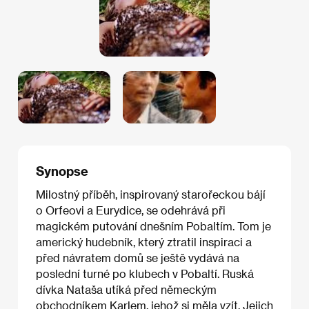
Synopse
Milostný příběh, inspirovaný starořeckou bájí
o Orfeovi a Eurydice, se odehrává při
magickém putování dnešním Pobaltím. Tom je
americký hudebník, který ztratil inspiraci a
před návratem domů se ještě vydává na
poslední turné po klubech v Pobaltí. Ruská
dívka Nataša utíká před německým
obchodníkem Karlem, jehož si měla vzít. Jejich