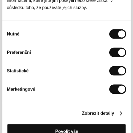
informacemi, které jste jim poskytli nebo které získali v
vystudoval film v Mnichově (1981). Společně s
důsledku toho, že používáte jejich služby.
bratrem Akim a skupinkou přátel založil produkční
společnost Villealfa Filmproductions, v níž vznikla
řada pozoruhodných nízkonákladových titulů. V roce
1986 se podílel na založení legendárního Midnight
Výběr
Sun Film Festival a distribuční společnosti Senso
Nutné
souhlasu
Films s Andorra Cinemas v Helsinkách. Na počátku
90. let začal Mika podnikat se svou filmovou
společností Marianna Films a jeho prvním nezávislým
Preferenční
projektem byl snímek
Zombie and the Ghost Train
(1991). Od roku 1989 se jeho druhým domovem stalo
Rio de Janeiro. V brazilské džungli natočil spolu se
Statistické
Samuelem Fullerem a Jimem Jarmuschem
dlouhometrážní hraný dokument
Tigrero - A Film
That Was Never Made
, který v roce 1994 získal Cenu
Marketingové
mezinárodní kritiky na MFF v Berlíně. Z dalších filmů
připomeňme
Amazon
,
The Last Border
,
Condition
Red
,
L.A. Without a Map
,
Highway Society
či
Moro No
Brasil
. V současné době natáčí dokument
Sarau
.
Zobrazit detaily
Povolit vše