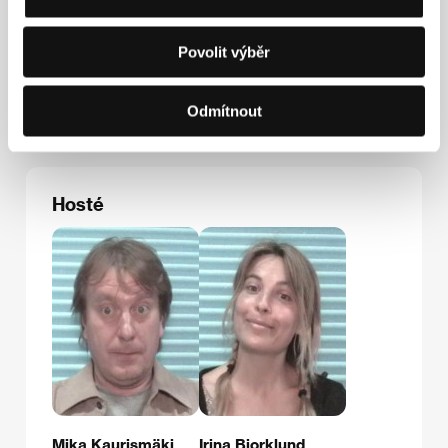
Kontakty
Stamina Media Gmbh
Povolit výběr
Grosse Ulrichstr. 38, 06108, Halie (Saale)
Německo
Tel: +49 345 299 7880
Odmítnout
Fax: +49 345 299 788 20
Hosté
Mika Kaurismäki
Irina Bjorklund