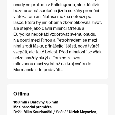
osudy se protnou v Kaliningradu, ale zdánlivě
bezstarostná společná jízda se záhy promění
v útěk. Tom ani Nataša možná netouží po
lásce, která by jim oběma zkomplikovala život,
ale stejně jako dávní milenci Orfeus a
Eurydika nedokáží vzdorovat svému osudu.
Na pouti mezi Rigou a Petrohradem se mezi
nimi zrodí láska, přinášející štěstí, nové tvůrčí
vzepětí, ale také bolest. Před minulostí se však
nelze navždy skrýt a Tom se za svou
milovanou musí vydat až na kraj světa do
Murmansku, do podsvětí...
O filmu
103 min / Barevný, 35 mm
Mezinárodní premiéra
Režie
Mika Kaurismäki
/ Scénář
Ulrich Meyszies,