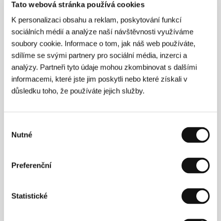
Television AB, koprodukce / co-production:
Tato webová stránka používá cookies
Nordisk Film A/S
/ Hrají
Robert Gustafsson, Jonas
Inde, Andres Lokko, Martin Luuk, Johan Rheborg,
K personalizaci obsahu a reklam, poskytování funkcí
Henrik Schyffert, Maria Kulle, Karl Linnertorp, Anna
sociálních médií a analýze naší návštěvnosti využíváme
Bjork, Iwa Wiklander
/ Kontakt
Svensk
soubory cookie. Informace o tom, jak náš web používáte,
Filmindustri, AB, Swedish Film Institute
sdílíme se svými partnery pro sociální média, inzerci a
analýzy. Partneři tyto údaje mohou zkombinovat s dalšími
informacemi, které jste jim poskytli nebo které získali v
důsledku toho, že používáte jejich služby.
Kontakty
Svensk Filmindustri, AB
Greta Garbos Väg 13, SE - 16986, Stockholm
Výběr
Švédsko
Nutné
souhlasu
Tel: +46 868 035 00
Fax: +46 871 044 22
E-mail:
international@sf.se
Preferenční
Swedish Film Institute
Box 27126, S-102 52, Stockholm
Švédsko
Tel: +46 866 511 00
Statistické
Fax: +46 866 118 20
E-mail:
uof@sfi.se