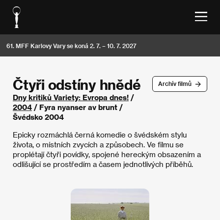
61. MFF Karlovy Vary se koná 2. 7. – 10. 7. 2027
Čtyři odstíny hnědé
Archív filmů
Dny kritiků Variety: Evropa dnes!
/
2004
/ Fyra nyanser av brunt /
Švédsko 2004
Epicky rozmáchlá černá komedie o švédském stylu
života, o místních zvycích a způsobech. Ve filmu se
proplétají čtyři povídky, spojené hereckým obsazením a
odlišující se prostředím a časem jednotlivých příběhů.