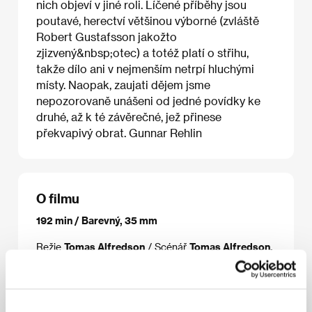
nich objeví v jiné roli. Líčené příběhy jsou
poutavé, herectví většinou výborné (zvláště
Robert Gustafsson jakožto
zjizvený&nbsp;otec) a totéž platí o střihu,
takže dílo ani v nejmenším netrpí hluchými
místy. Naopak, zaujati dějem jsme
nepozorovaně unášeni od jedné povídky ke
druhé, až k té závěrečné, jež přinese
překvapivý obrat. Gunnar Rehlin
O filmu
192 min / Barevný, 35 mm
Režie
Tomas Alfredson
/ Scénář
Tomas Alfredson,
Robert Gustaffson, Jonas Inde, Andres Lokko,
Martin Luuk, Johan Rheborg, Henrik Schyffert
/
Kamera
Leif Benjour
/ Střih
Louise Brattberg
/
Producent
Caisa Westling
/ Výroba
Sveriges