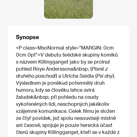
Synopse
<P class=MsoNormal style="MARGIN: 0cm
0cm 0pt">V debutu švédské skupiny komiků
s názvem Killingganget jako by se prolnul
pohled Roye Anderssona&nbsp; (
Písně z
druhého poschodí
) a Ulricha Seidla (
Psí dny
).
Výsledkem je poněkud potemnělý druh
humoru, kdy se člověku lehce svírá
žaludek&nbsp; při pohledu na osudy
vykořeněných lidí, neschopných jakékoliv
vzájemné komunikace. Celek filmu je složen
ze čtyř povídek, jež spolu nesouvisejí místně
ani časově, spojuje je pouze herecká účast
členů skupiny Killingganget, kteří se v každé z