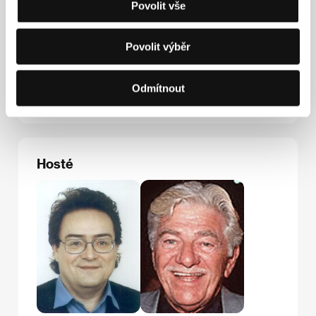
Fax: +43 1 522 4815
Povolit vše
E-mail:
office@stadtkinowien.at
United International Pictures
45 Beadon Road, Hammersmith, W6 0EG, London
Povolit výběr
Spojené království
Tel: +44 20 874 190 41
Fax: +44 20 874 889 90
Odmítnout
E-mail:
enquiries@uip.com
Hosté