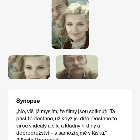
Synopse
„No, víš, já myslím, že filmy jsou spiknutí. Ta
past tě dostane, už když jsi dítě. Dostane tě
vírou v ideály a sílu a kladný hrdiny a
dobrodružství – a samozřejmě v lásku.“
(Minnie Mooreová)