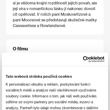
si je vědoma krajní rozdílnosti jejich povah, ale
její víra v romantickou lásku jí nakonec dovolí
cit opětovat. V rolích paní Moskowitzové a
paní Mooreové se představují skutečné matky
Cassavetese a Rowlandsové.
O filmu
114 min / Barevný, 35 mm
Režie
John Cassavetes
/ Scénář
John Cassavetes
/
Kamera
Alric Edens, Arthur J. Ornitz, Michael
Margulies
/ Hudba
Bo Harwood
/ Střih
Robert
Tato webová stránka používá cookies
Hefernan
/ Producent
Al Ruban, Paul Donnelly
/
K personalizaci obsahu a reklam, poskytování funkcí
Výroba
Universal Pictures
/ Hrají
Gena Rowlands,
Seymour Cassel, Val Avery, John Cassavetes, Tim
sociálních médií a analýze naší návštěvnosti využíváme
Carey, Katherine Cassavetes
/ Kontakt
Stadtkino
soubory cookie. Informace o tom, jak náš web používáte,
Filmverleih und Kinobetriebsgesellschaft m.b.H.,
sdílíme se svými partnery pro sociální média, inzerci a
United International Pictures
analýzy. Partneři tyto údaje mohou zkombinovat s dalšími