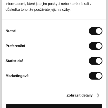
informacemi, které jste jim poskytli nebo které získali v
důsledku toho, že používáte jejich služby.
Režie
Výběr
Nutné
souhlasu
Preferenční
viz Pocta Johnu Cassavetesovi&nbsp;
Statistické
Marketingové
Kontakty
Stadtkino Filmverleih und
Kinobetriebsgesellschaft m.b.H.
Zobrazit detaily
Spittelberggasse 3/3, 1070, Vienna
Rakousko
Tel: +43 1 522 4814