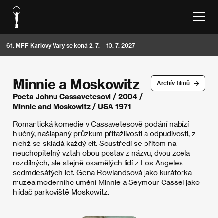
61. MFF Karlovy Vary se koná 2. 7. – 10. 7. 2027
Minnie a Moskowitz
Archív filmů
Pocta Johnu Cassavetesovi
/
2004
/
Minnie and Moskowitz / USA 1971
Romantická komedie v Cassavetesově podání nabízí
hlučný, našlapaný průzkum přitažlivosti a odpudivosti, z
nichž se skládá každý cit. Soustředí se přitom na
neuchopitelný vztah obou postav z názvu, dvou zcela
rozdílných, ale stejně osamělých lidí z Los Angeles
sedmdesátých let. Gena Rowlandsová jako kurátorka
muzea moderního umění Minnie a Seymour Cassel jako
hlídač parkoviště Moskowitz.