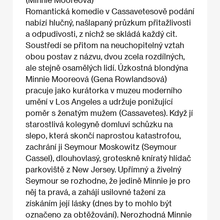
Romantická komedie v Cassavetesově podání
nabízí hlučný, našlapaný průzkum přitažlivosti
a odpudivosti, z nichž se skládá každý cit.
Soustředí se přitom na neuchopitelný vztah
obou postav z názvu, dvou zcela rozdílných,
ale stejně osamělých lidí. Úzkostná blondýna
Minnie Mooreová (Gena Rowlandsová)
pracuje jako kurátorka v muzeu moderního
umění v Los Angeles a udržuje ponižující
poměr s ženatým mužem (Cassavetes). Když jí
starostlivá kolegyně domluví schůzku na
slepo, která skončí naprostou katastrofou,
zachrání ji Seymour Moskowitz (Seymour
Cassel), dlouhovlasý, groteskně kníratý hlídač
parkoviště z New Jersey. Upřímný a živelný
Seymour se rozhodne, že jedině Minnie je pro
něj ta pravá, a zahájí usilovné tažení za
získáním její lásky (dnes by to mohlo být
označeno za obtěžování). Nerozhodná Minnie