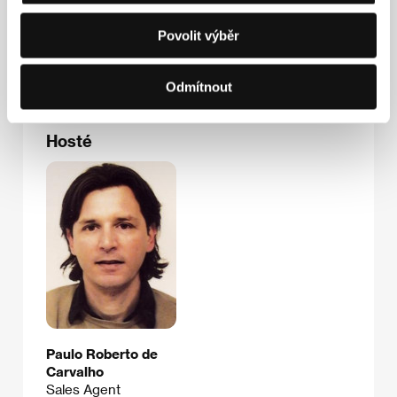
Německo
Tel: +49 7071 760 425
Povolit výběr
Fax: +49 7071 770 156
E-mail:
cachoeirafilms@aol.com
Odmítnout
Hosté
Paulo Roberto de
Carvalho
Sales Agent