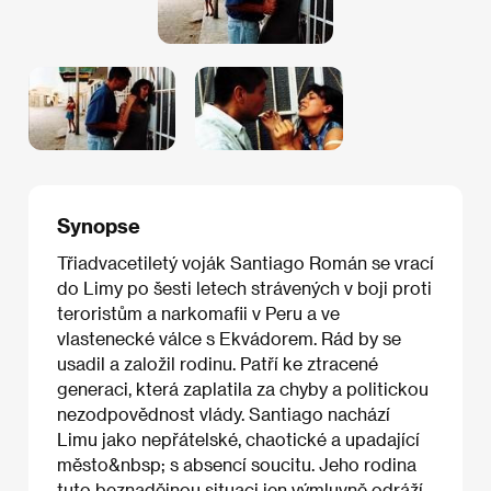
Synopse
Třiadvacetiletý voják Santiago Román se vrací
do Limy po šesti letech strávených v boji proti
teroristům a narkomafii v Peru a ve
vlastenecké válce s Ekvádorem. Rád by se
usadil a založil rodinu. Patří ke ztracené
generaci, která zaplatila za chyby a politickou
nezodpovědnost vlády. Santiago nachází
Limu jako nepřátelské, chaotické a upadající
město&nbsp; s absencí soucitu. Jeho rodina
tuto beznadějnou situaci jen výmluvně odráží.