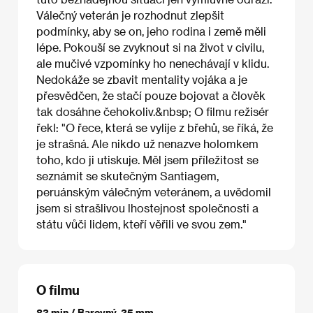
Válečný veterán je rozhodnut zlepšit
podmínky, aby se on, jeho rodina i země měli
lépe. Pokouší se zvyknout si na život v civilu,
ale mučivé vzpomínky ho nenechávají v klidu.
Nedokáže se zbavit mentality vojáka a je
přesvědčen, že stačí pouze bojovat a člověk
tak dosáhne čehokoliv.&nbsp; O filmu režisér
řekl: "O řece, která se vylije z břehů, se říká, že
je strašná. Ale nikdo už nenazve holomkem
toho, kdo ji utiskuje. Měl jsem příležitost se
seznámit se skutečným Santiagem,
peruánským válečným veteránem, a uvědomil
jsem si strašlivou lhostejnost společnosti a
státu vůči lidem, kteří věřili ve svou zem."
O filmu
83 min / Barevný, 35 mm