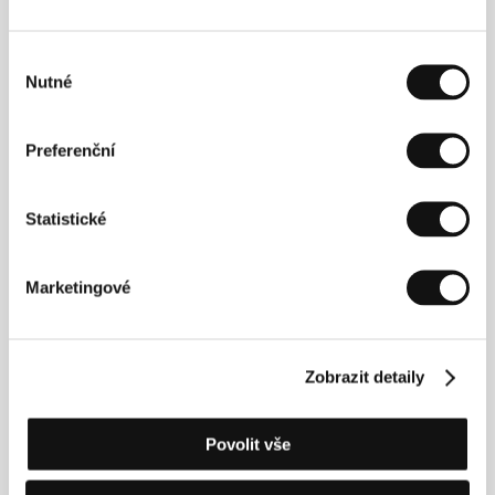
nejslibnějších nezávislých režisérů Ameriky. Svou
pověst jen potvrdil, když v Sundance o rok později
úspěšně uvedl film
Next Stop Wonderland
a na
Výběr
festivalu v Deauville za něj získal Velkou cenu a Cenu
Nutné
souhlasu
diváků. Zaujal i svými následujícími snímky
Happy
Accidents
(2000) a
Session 9
(2001). V Sundance
letos vzbudil zaslouženou pozornost i jeho industriální
Preferenční
psychologický thriller
Mechanik
.&nbsp;
Statistické
Kontakty
Marketingové
Filmax International
Miguel Hernandez 81-87, Districte Economic
Hospitalet, 08908, Barcelona
Španělsko
Zobrazit detaily
Tel: +34 93 336 8555
Fax: +34 93 263 0824
E-mail:
filmaxint@filmax.com
Povolit vše
Vapet Production spol. s.r.o.
U družstva Repo 1061/7, 140 00, Praha 4
Česká republika