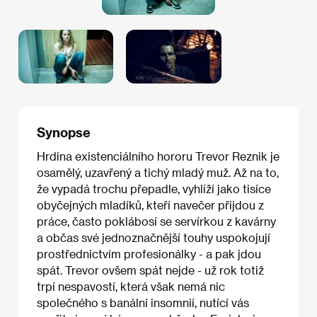
Synopse
Hrdina existenciálního hororu Trevor Reznik je
osamělý, uzavřený a tichý mladý muž. Až na to,
že vypadá trochu přepadle, vyhlíží jako tisíce
obyčejných mladíků, kteří navečer přijdou z
práce, často poklábosí se servírkou z kavárny
a občas své jednoznačnější touhy uspokojují
prostřednictvím profesionálky - a pak jdou
spát. Trevor ovšem spát nejde - už rok totiž
trpí nespavostí, která však nemá nic
společného s banální insomnií, nutící vás