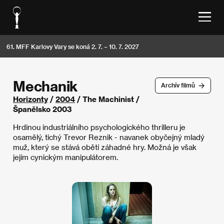
61. MFF Karlovy Vary se koná 2. 7. – 10. 7. 2027
Mechanik
Archív filmů
Horizonty
/
2004
/ The Machinist /
Španělsko 2003
Hrdinou industriálního psychologického thrilleru je
osamělý, tichý Trevor Reznik - navanek obyčejný mladý
muž, který se stává obětí záhadné hry. Možná je však
jejím cynickým manipulátorem.