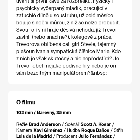
uvařit si první kávu za rozbřesku. Fyzicky i
psychicky vyčerpaný mladík, pracující v
zatuchlé dílně u soustruhu, už celé měsíce
bojuje s noční můrou, z níž se nelze probudit.
Svou roli v ní hraje děsivá nehoda, již Trevor
zavinil (nebo snad ne?), kolegové z práce,
Trevorova oblíbená call girl Stevie, tajemný
plešoun Ivan a sympatická číšnice Marie. Kdo
z nich je však skutečný a nic nepředstírá? Je
Trevor obětí nějaké podivné hry, nebo je on
sám bezcitným manipulátorem?&nbsp;
O filmu
102 min / Barevný, 35 mm
Režie
Brad Anderson
/ Scénář
Scott A. Kosar
/
Kamera
Xavi Giménez
/ Hudba
Roque Baños
/ Střih
Luis de la Madrid
/ Producent
Julio Fernández
/