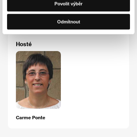
Povolit výběr
Tel: +420 261 213 225
Fax: +420 261 221 975
E-mail:
info@vapet.cz
Odmítnout
Hosté
Carme Ponte