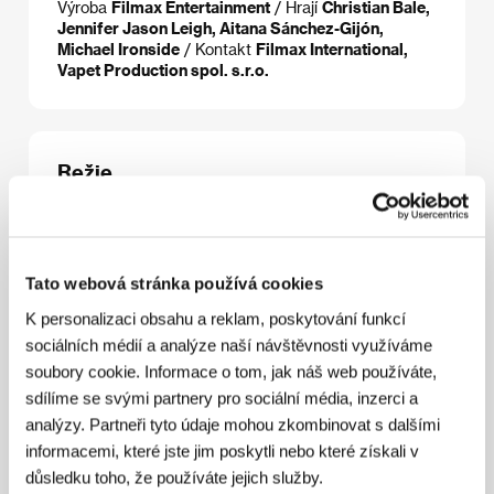
Výroba
Filmax Entertainment
/ Hrají
Christian Bale,
Jennifer Jason Leigh, Aitana Sánchez-Gijón,
Michael Ironside
/ Kontakt
Filmax International,
Vapet Production spol. s.r.o.
Režie
Tato webová stránka používá cookies
K personalizaci obsahu a reklam, poskytování funkcí
sociálních médií a analýze naší návštěvnosti využíváme
soubory cookie. Informace o tom, jak náš web používáte,
Brad Anderson
(1964, Madison, USA) studoval film
sdílíme se svými partnery pro sociální média, inzerci a
se zaměřením na etnografii na Bowdoin College v
analýzy. Partneři tyto údaje mohou zkombinovat s dalšími
Brunswicku v Maine a filmovou produkci v Londýně.
Jeho první snímek
Darien Gap
byl v roce 1996
informacemi, které jste jim poskytli nebo které získali v
úspěšně uveden na festivalu v Sundance. V roce
důsledku toho, že používáte jejich služby.
1997 ho časopis Variety označil za jednoho z deseti