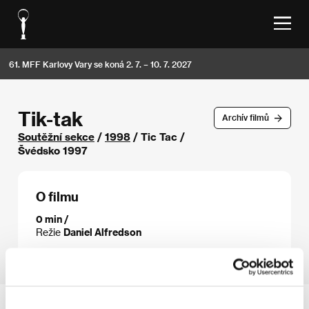
61. MFF Karlovy Vary se koná 2. 7. – 10. 7. 2027
Tik-tak
Archív filmů
Soutěžní sekce
/
1998
/ Tic Tac /
Švédsko 1997
O filmu
0 min /
Režie
Daniel Alfredson