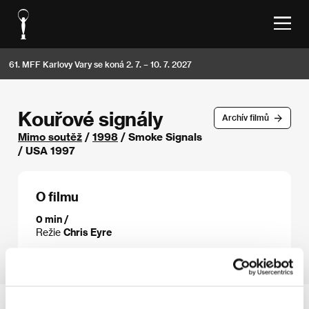
61. MFF Karlovy Vary se koná 2. 7. – 10. 7. 2027
Kouřové signály
Archív filmů
Mimo soutěž
/
1998
/ Smoke Signals
/ USA 1997
O filmu
0 min /
Režie
Chris Eyre