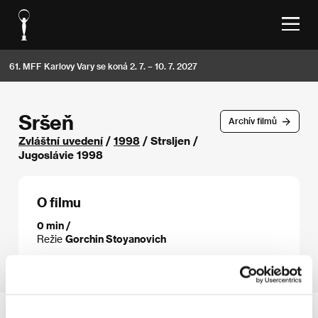
61. MFF Karlovy Vary se koná 2. 7. – 10. 7. 2027
Sršeň
Archív filmů
Zvláštní uvedení
/
1998
/ Strsljen /
Jugoslávie 1998
O filmu
0 min /
Režie
Gorchin Stoyanovich