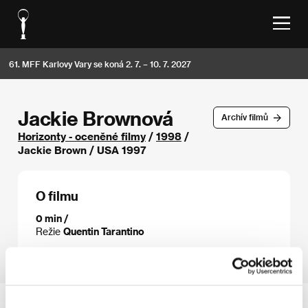
61. MFF Karlovy Vary se koná 2. 7. – 10. 7. 2027
Jackie Brownová
Archív filmů
Horizonty - oceněné filmy
/
1998
/
Jackie Brown / USA 1997
O filmu
0 min /
Režie
Quentin Tarantino