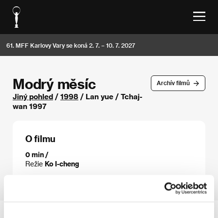
61. MFF Karlovy Vary se koná 2. 7. – 10. 7. 2027
Modrý měsíc
Archív filmů
Jiný pohled
/
1998
/ Lan yue / Tchaj-
wan 1997
O filmu
0 min /
Režie
Ko I-cheng