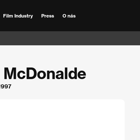
Film Industry
Press
O nás
ne McDonalde
 1997