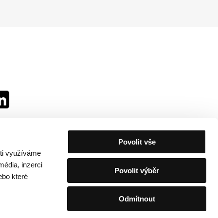
Povolit vše
sti využíváme
média, inzerci
Povolit výběr
ebo které
Odmítnout