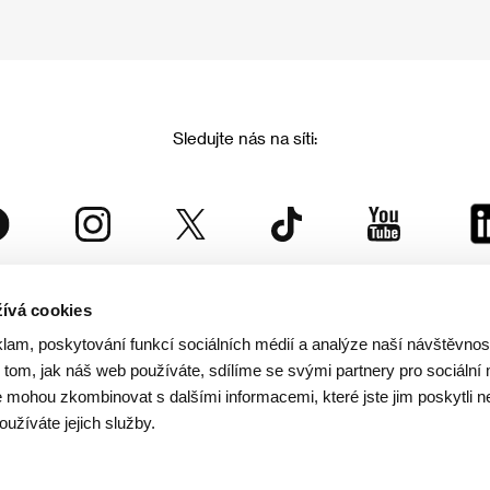
Sledujte nás na síti:
ívá cookies
Mezinárodní filmový festival Karlovy Vary
klam, poskytování funkcí sociálních médií a analýze naší návštěvno
je součástí rodiny KVIFF Group, která zastřešuje i další projekty:
tom, jak náš web používáte, sdílíme se svými partnery pro sociální 
je mohou zkombinovat s dalšími informacemi, které jste jim poskytli n
oužíváte jejich služby.
© 2026 KVIFF GROUP