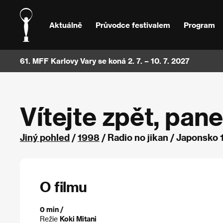
Aktuálně
Průvodce festivalem
Program
61. MFF Karlovy Vary se koná 2. 7. – 10. 7. 2027
Vítejte zpět, pa
Jiný pohled
/
1998
/ Radio no jikan / Japonsko
O filmu
0 min /
Režie
Koki Mitani