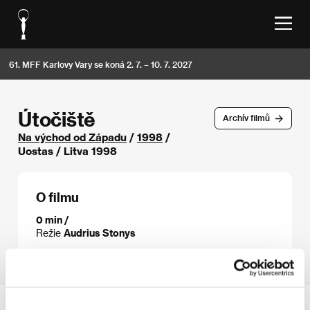
61. MFF Karlovy Vary se koná 2. 7. – 10. 7. 2027
Útočiště
Archív filmů
Na východ od Západu
/
1998
/
Uostas / Litva 1998
O filmu
0 min /
Režie
Audrius Stonys