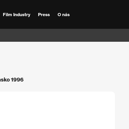
Film Industry
Press
O nás
nsko 1996