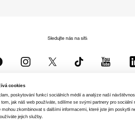
Sledujte nás na síti:
ívá cookies
Mezinárodní filmový festival Karlovy Vary
klam, poskytování funkcí sociálních médií a analýze naší návštěvno
je součástí rodiny KVIFF Group, která zastřešuje i další projekty:
tom, jak náš web používáte, sdílíme se svými partnery pro sociální 
je mohou zkombinovat s dalšími informacemi, které jste jim poskytli n
oužíváte jejich služby.
© 2026 KVIFF GROUP