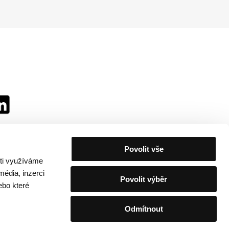
Povolit vše
sti využíváme
média, inzerci
Povolit výběr
ebo které
Odmítnout