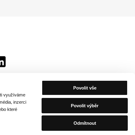
Povolit vše
sti využíváme
média, inzerci
Povolit výběr
ebo které
Odmítnout