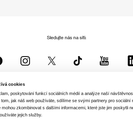
Sledujte nás na síti:
ívá cookies
Mezinárodní filmový festival Karlovy Vary
klam, poskytování funkcí sociálních médií a analýze naší návštěvno
je součástí rodiny KVIFF Group, která zastřešuje i další projekty:
tom, jak náš web používáte, sdílíme se svými partnery pro sociální 
je mohou zkombinovat s dalšími informacemi, které jste jim poskytli n
oužíváte jejich služby.
© 2026 KVIFF GROUP