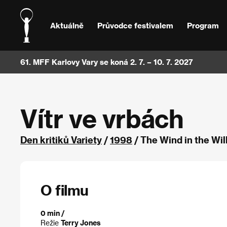
Aktuálně
Průvodce festivalem
Program
61. MFF Karlovy Vary se koná 2. 7. – 10. 7. 2027
Vítr ve vrbách
Den kritiků Variety
/
1998
/ The Wind in the Wil
O filmu
0 min /
Režie
Terry Jones