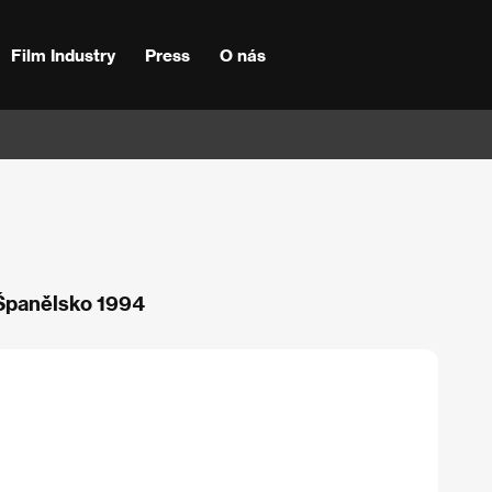
Film Industry
Press
O nás
/ Španělsko 1994