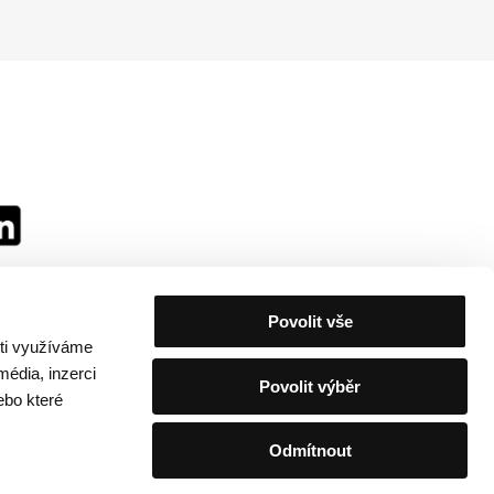
Povolit vše
sti využíváme
média, inzerci
Povolit výběr
ebo které
Odmítnout