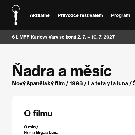
Aktuálně
Průvodce festivalem
Program
61. MFF Karlovy Vary se koná 2. 7. – 10. 7. 2027
Ňadra a měsíc
Nový španělský film
/
1998
/ La teta y la luna 
O filmu
0 min /
Režie
Bigas Luna