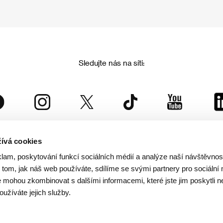
Sledujte nás na síti:
ívá cookies
Mezinárodní filmový festival Karlovy Vary
klam, poskytování funkcí sociálních médií a analýze naší návštěvno
je součástí rodiny KVIFF Group, která zastřešuje i další projekty:
tom, jak náš web používáte, sdílíme se svými partnery pro sociální 
je mohou zkombinovat s dalšími informacemi, které jste jim poskytli n
oužíváte jejich služby.
© 2026 KVIFF GROUP