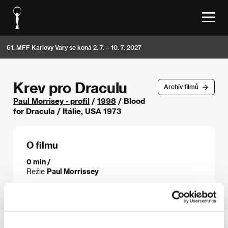
61. MFF Karlovy Vary se koná 2. 7. – 10. 7. 2027
Krev pro Draculu
Archív filmů
Paul Morrisey - profil
/
1998
/ Blood
for Dracula / Itálie, USA 1973
O filmu
0 min /
Režie
Paul Morrissey