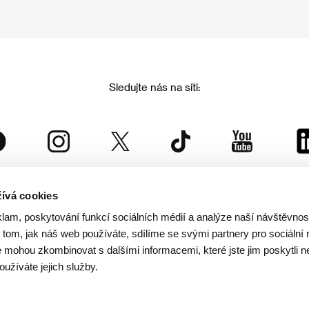
Sledujte nás na síti:
ívá cookies
Mezinárodní filmový festival Karlovy Vary
klam, poskytování funkcí sociálních médií a analýze naší návštěvno
je součástí rodiny KVIFF Group, která zastřešuje i další projekty:
tom, jak náš web používáte, sdílíme se svými partnery pro sociální 
je mohou zkombinovat s dalšími informacemi, které jste jim poskytli n
oužíváte jejich služby.
© 2026 KVIFF GROUP