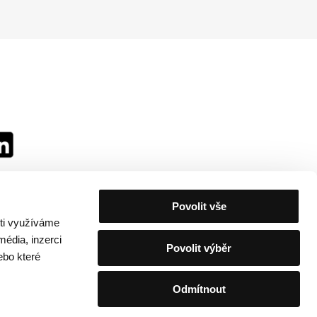
Povolit vše
sti využíváme
média, inzerci
Povolit výběr
ebo které
Odmítnout