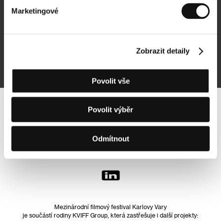
Marketingové
Přihlásit se k odběru
Zobrazit detaily
Přihlášením souhlasím se
zpracováním osobních údajů
Povolit vše
Povolit výběr
Sledujte nás na síti:
Odmítnout
Mezinárodní filmový festival Karlovy Vary
je součástí rodiny KVIFF Group, která zastřešuje i další projekty: