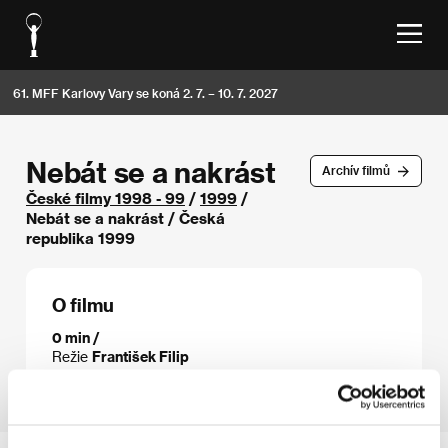
61. MFF Karlovy Vary se koná 2. 7. – 10. 7. 2027
Nebát se a nakrást
Archív filmů
České filmy 1998 - 99
/
1999
/
Nebát se a nakrást / Česká
republika 1999
O filmu
0 min /
Režie
František Filip