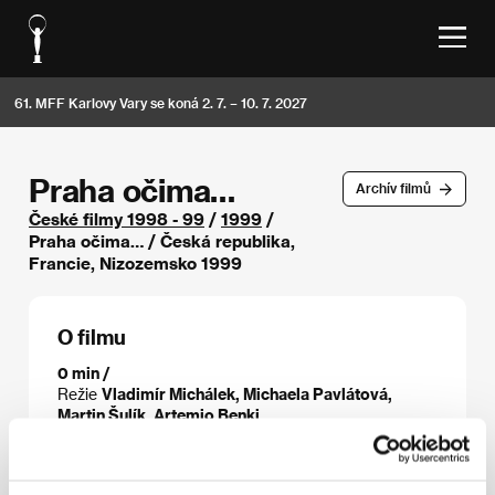
61. MFF Karlovy Vary se koná 2. 7. – 10. 7. 2027
Praha očima…
Archív filmů
České filmy 1998 - 99
/
1999
/
Praha očima… / Česká republika,
Francie, Nizozemsko 1999
O filmu
0 min /
Režie
Vladimír Michálek, Michaela Pavlátová,
Martin Šulík, Artemio Benki