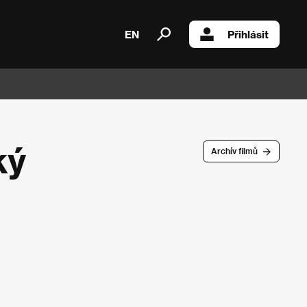
EN
Přihlásit
ký
Archív filmů