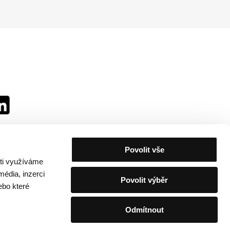
Povolit vše
sti využíváme
média, inzerci
Povolit výběr
ebo které
Odmítnout