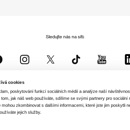
Sledujte nás na síti:
ívá cookies
Mezinárodní filmový festival Karlovy Vary
klam, poskytování funkcí sociálních médií a analýze naší návštěvno
je součástí rodiny KVIFF Group, která zastřešuje i další projekty:
tom, jak náš web používáte, sdílíme se svými partnery pro sociální 
je mohou zkombinovat s dalšími informacemi, které jste jim poskytli n
oužíváte jejich služby.
© 2026 KVIFF GROUP