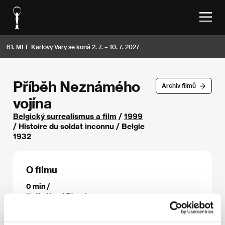
61. MFF Karlovy Vary se koná 2. 7. – 10. 7. 2027
Příběh Neznámého
Archív filmů
vojína
Belgický surrealismus a film
/
1999
/ Histoire du soldat inconnu / Belgie
1932
O filmu
0 min /
Režie
Henri Storck