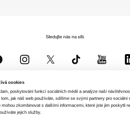
Sledujte nás na síti:
ívá cookies
Mezinárodní filmový festival Karlovy Vary
klam, poskytování funkcí sociálních médií a analýze naší návštěvno
je součástí rodiny KVIFF Group, která zastřešuje i další projekty:
tom, jak náš web používáte, sdílíme se svými partnery pro sociální 
je mohou zkombinovat s dalšími informacemi, které jste jim poskytli n
oužíváte jejich služby.
© 2026 KVIFF GROUP