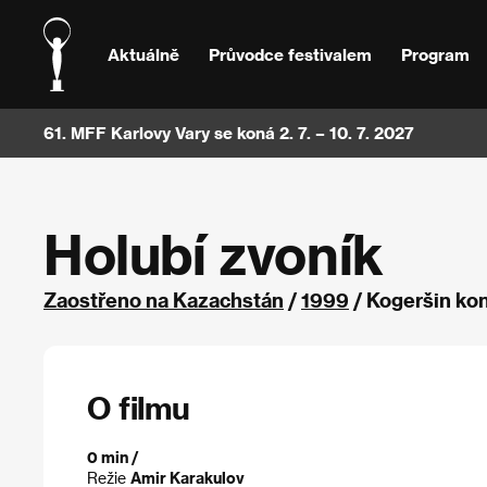
Aktuálně
Průvodce festivalem
Program
61. MFF Karlovy Vary se koná 2. 7. – 10. 7. 2027
Holubí zvoník
Zaostřeno na Kazachstán
/
1999
/ Kogeršin ko
O filmu
0 min /
Režie
Amir Karakulov