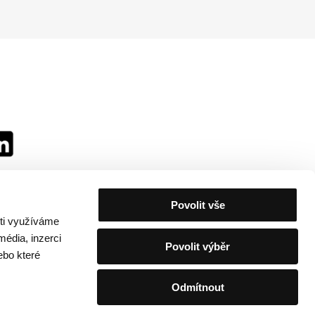
Povolit vše
sti využíváme
média, inzerci
Povolit výběr
ebo které
Odmítnout