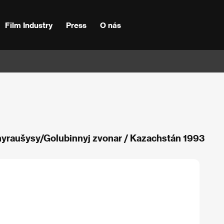
Film Industry
Press
O nás
nyraušysy/Golubinnyj zvonar / Kazachstán 1993