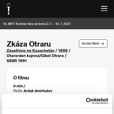
61. MFF Karlovy Vary se koná 2. 7. – 10. 7. 2027
Zkáza Otraru
Archív filmů
Zaostřeno na Kazachstán
/
1999
/
Otarardan kujreui/Gibel Otrara /
SSSR 1991
O filmu
0 min /
Režie
Ardak Amirkulov