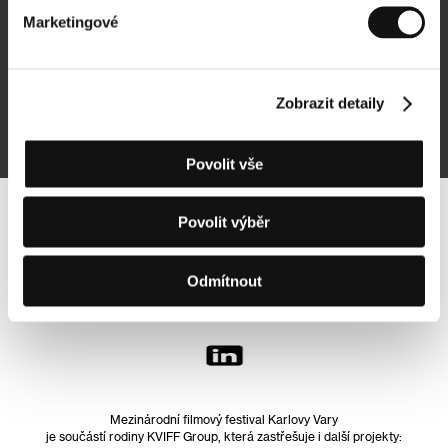
Marketingové
Přihlásit se k odběru
Zobrazit detaily
Přihlášením souhlasím se
zpracováním osobních údajů
Povolit vše
Povolit výběr
Sledujte nás na síti:
Odmítnout
Mezinárodní filmový festival Karlovy Vary
je součástí rodiny KVIFF Group, která zastřešuje i další projekty: