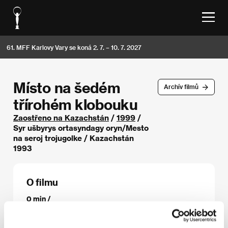
61. MFF Karlovy Vary se koná 2. 7. – 10. 7. 2027
Místo na šedém
Archív filmů
třírohém klobouku
Zaostřeno na Kazachstán
/
1999
/
Syr ušbyrys ortasyndagy oryn/Mesto
na seroj trojugolke / Kazachstán
1993
O filmu
0 min /
Režie
Jermek Shinarbayev