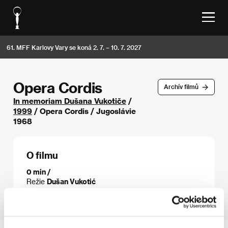
61. MFF Karlovy Vary se koná 2. 7. – 10. 7. 2027
Opera Cordis
Archív filmů
In memoriam Dušana Vukotiče
/
1999
/ Opera Cordis / Jugoslávie
1968
O filmu
0 min /
Režie
Dušan Vukotić