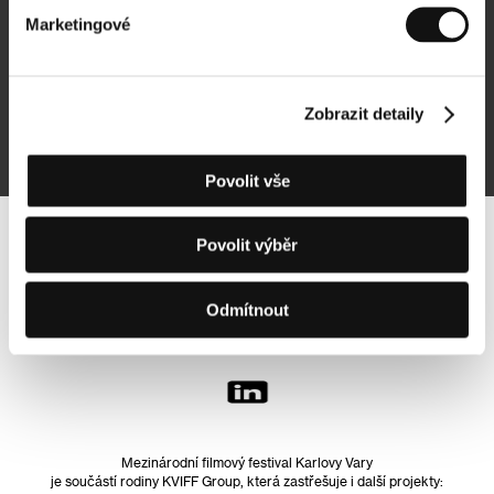
Marketingové
Přihlásit se k odběru
Zobrazit detaily
Přihlášením souhlasím se
zpracováním osobních údajů
Povolit vše
Povolit výběr
Sledujte nás na síti:
Odmítnout
Mezinárodní filmový festival Karlovy Vary
je součástí rodiny KVIFF Group, která zastřešuje i další projekty: