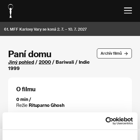
61. MFF Karlovy Vary se koná 2. 7. – 10. 7. 2027
Paní domu
Archív filmů
Jiný pohled
/
2000
/ Bariwali / Indie
1999
O filmu
0 min /
Režie
Rituparno Ghosh