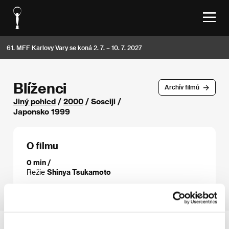
61. MFF Karlovy Vary se koná 2. 7. – 10. 7. 2027
Blíženci
Archív filmů
Jiný pohled
/
2000
/ Soseiji /
Japonsko 1999
O filmu
0 min /
Režie
Shinya Tsukamoto