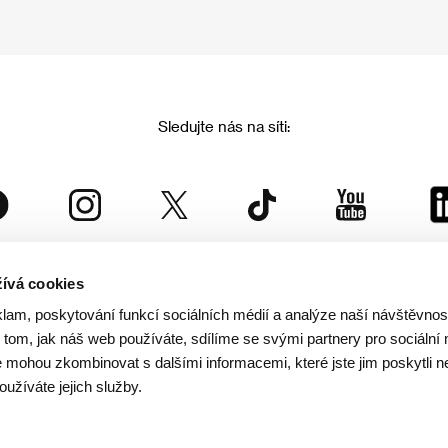
Sledujte nás na síti:
ívá cookies
Mezinárodní filmový festival Karlovy Vary
klam, poskytování funkcí sociálních médií a analýze naší návštěvno
je součástí rodiny KVIFF Group, která zastřešuje i další projekty:
tom, jak náš web používáte, sdílíme se svými partnery pro sociální 
je mohou zkombinovat s dalšími informacemi, které jste jim poskytli n
oužíváte jejich služby.
© 2026 KVIFF GROUP