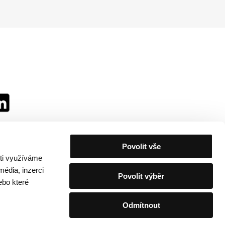
Povolit vše
sti využíváme
média, inzerci
Povolit výběr
ebo které
Odmítnout