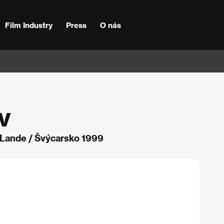
Film Industry
Press
O nás
v
 Lande / Švýcarsko 1999