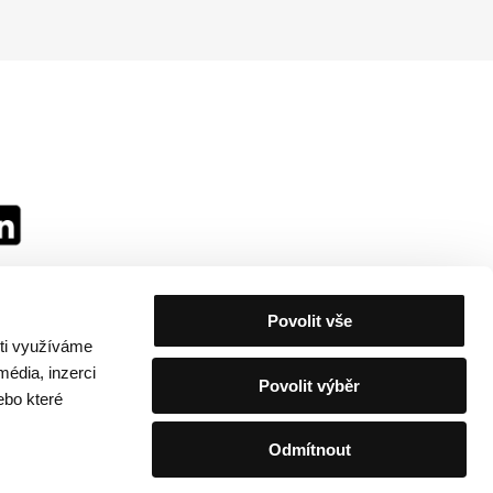
Povolit vše
sti využíváme
média, inzerci
Povolit výběr
ebo které
Odmítnout