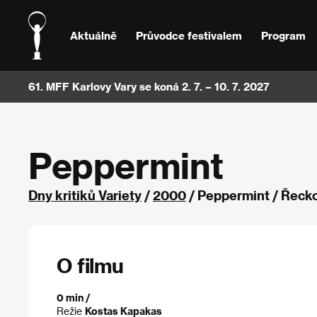
Aktuálně
Průvodce festivalem
Program
61. MFF Karlovy Vary se koná 2. 7. – 10. 7. 2027
Peppermint
Dny kritiků Variety
/
2000
/ Peppermint / Řeck
O filmu
0 min /
Režie
Kostas Kapakas