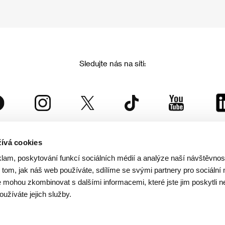
Sledujte nás na síti:
ívá cookies
Mezinárodní filmový festival Karlovy Vary
klam, poskytování funkcí sociálních médií a analýze naší návštěvno
je součástí rodiny KVIFF Group, která zastřešuje i další projekty:
tom, jak náš web používáte, sdílíme se svými partnery pro sociální 
je mohou zkombinovat s dalšími informacemi, které jste jim poskytli n
oužíváte jejich služby.
© 2026 KVIFF GROUP