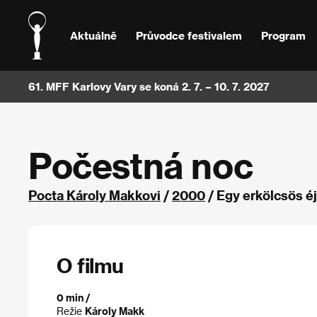
Aktuálně
Průvodce festivalem
Program
61. MFF Karlovy Vary se koná 2. 7. – 10. 7. 2027
Počestná noc
Pocta Károly Makkovi
/
2000
/ Egy erkölcsös é
O filmu
0 min /
Režie
Károly Makk