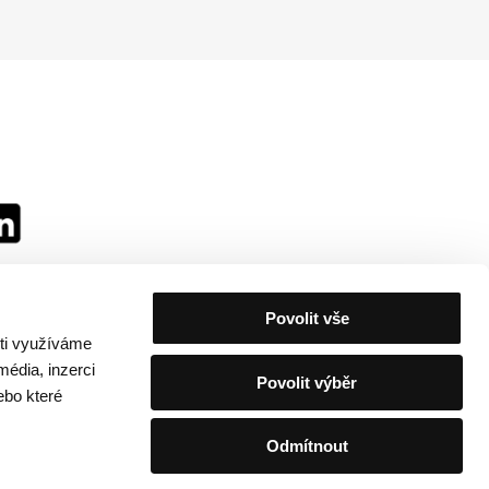
Povolit vše
sti využíváme
média, inzerci
Povolit výběr
ebo které
Odmítnout