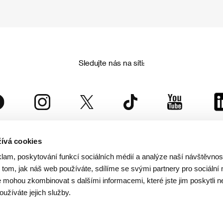
Sledujte nás na síti:
ívá cookies
Mezinárodní filmový festival Karlovy Vary
klam, poskytování funkcí sociálních médií a analýze naší návštěvno
je součástí rodiny KVIFF Group, která zastřešuje i další projekty:
tom, jak náš web používáte, sdílíme se svými partnery pro sociální 
je mohou zkombinovat s dalšími informacemi, které jste jim poskytli n
oužíváte jejich služby.
© 2026 KVIFF GROUP