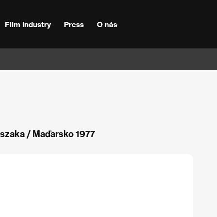
Film Industry
Press
O nás
jszaka / Maďarsko 1977