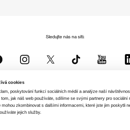
Sledujte nás na síti:
ívá cookies
Mezinárodní filmový festival Karlovy Vary
klam, poskytování funkcí sociálních médií a analýze naší návštěvno
je součástí rodiny KVIFF Group, která zastřešuje i další projekty:
tom, jak náš web používáte, sdílíme se svými partnery pro sociální 
je mohou zkombinovat s dalšími informacemi, které jste jim poskytli n
oužíváte jejich služby.
© 2026 KVIFF GROUP