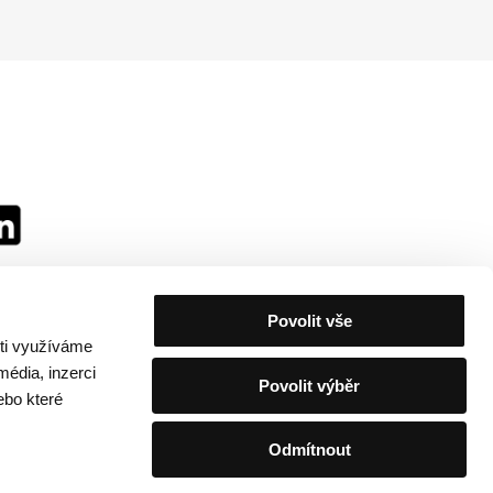
Povolit vše
sti využíváme
média, inzerci
Povolit výběr
ebo které
Odmítnout