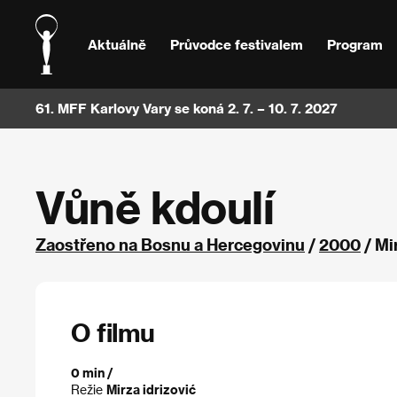
Aktuálně
Průvodce festivalem
Program
61. MFF Karlovy Vary se koná 2. 7. – 10. 7. 2027
Vůně kdoulí
Zaostřeno na Bosnu a Hercegovinu
/
2000
/ Mi
O filmu
0 min /
Režie
Mirza idrizović