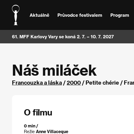
Aktuálně
Průvodce festivalem
Program
61. MFF Karlovy Vary se koná 2. 7. – 10. 7. 2027
Náš miláček
Francouzka a láska
/
2000
/ Petite chérie / Fr
O filmu
0 min /
Režie
Anne Villaceque