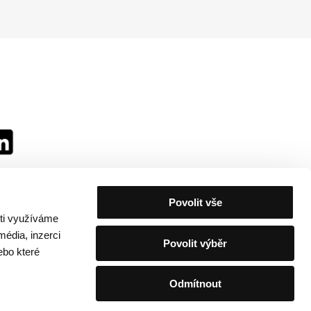
Povolit vše
sti využíváme
média, inzerci
Povolit výběr
ebo které
Odmítnout