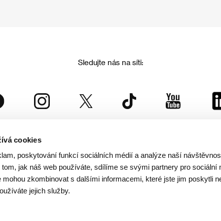
Sledujte nás na síti:
ívá cookies
Mezinárodní filmový festival Karlovy Vary
klam, poskytování funkcí sociálních médií a analýze naší návštěvno
je součástí rodiny KVIFF Group, která zastřešuje i další projekty:
tom, jak náš web používáte, sdílíme se svými partnery pro sociální 
je mohou zkombinovat s dalšími informacemi, které jste jim poskytli n
oužíváte jejich služby.
© 2026 KVIFF GROUP